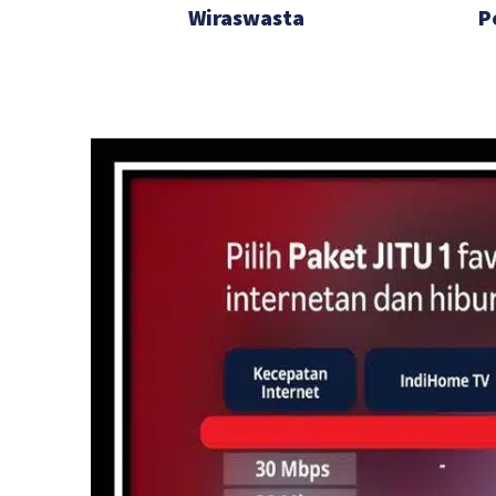
Wiraswasta
P