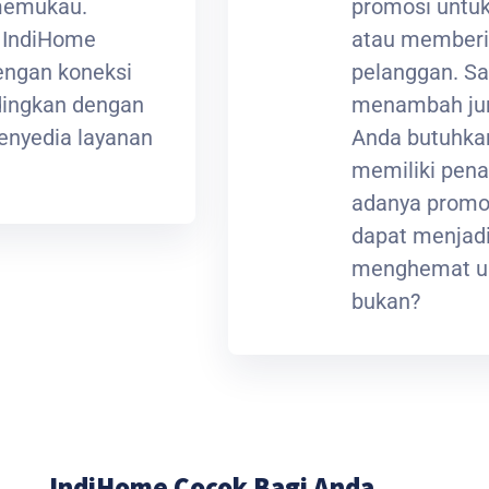
 memukau.
promosi untuk
t IndiHome
atau memberi
ngan koneksi
pelanggan. Sa
ndingkan dengan
menambah jum
enyedia layanan
Anda butuhkan
memiliki pena
adanya promos
dapat menjadi
menghemat ua
bukan?
IndiHome Cocok Bagi Anda