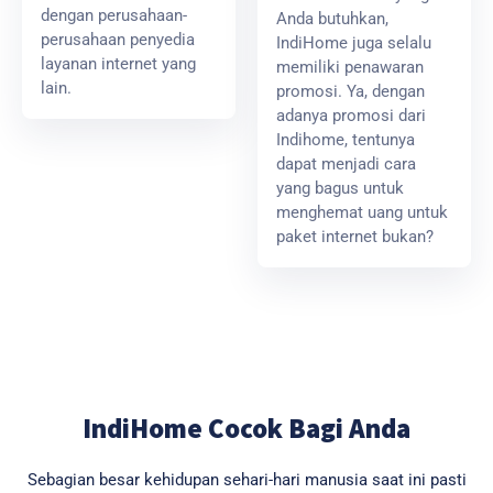
dengan perusahaan-
Anda butuhkan,
perusahaan penyedia
IndiHome juga selalu
layanan internet yang
memiliki penawaran
lain.
promosi. Ya, dengan
adanya promosi dari
Indihome, tentunya
dapat menjadi cara
yang bagus untuk
menghemat uang untuk
paket internet bukan?
IndiHome Cocok Bagi Anda
Sebagian besar kehidupan sehari-hari manusia saat ini pasti