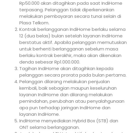
Rp50.000 akan ditagihkan pada saat IndiHome
terpasang. Pelanggan tidak diperkenankan
melakukan pembayaran secara tunai selain di
Plasa Telkom.
Kontrak berlangganan IndiHome berlaku selama
12 (dua belas) bulan setelah layanan IndiHome
berstatus aktif. Apabila pelanggan memutuskan
untuk berhenti berlangganan sebelum masa
berlaku kontrak berakhir, maka akan dikenakan
denda sebesar Rp1.000.000.
Tagihan IndiHome akan ditagihkan kepada
pelanggan secara prorata pada bulan pertama.
Pelanggan dilarang melakukan penjualan
kembali, baik sebagian maupun keseluruhan
layanan IndiHome dan dilarang melakukan
pemindahan, perubahan atau penyalahgunaan
apa pun terhadap jaringan IndiHome dan
layanan IndiHome.
IndiHome menyediakan Hybrid Box (STB) dan
ONT selama berlangganan.