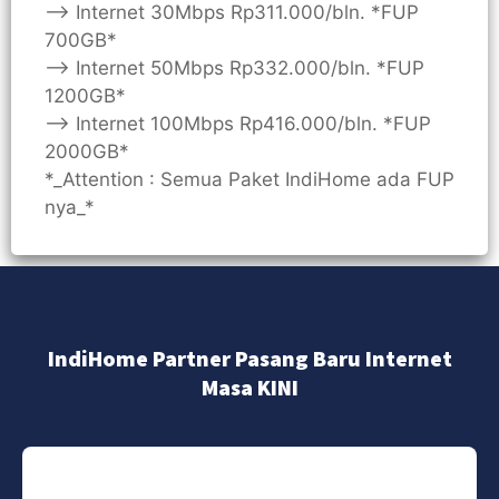
—> Internet 30Mbps Rp311.000/bln. *FUP
700GB*
—> Internet 50Mbps Rp332.000/bln. *FUP
1200GB*
—> Internet 100Mbps Rp416.000/bln. *FUP
2000GB*
*_Attention : Semua Paket IndiHome ada FUP
nya_*
IndiHome Partner Pasang Baru Internet
Masa KINI