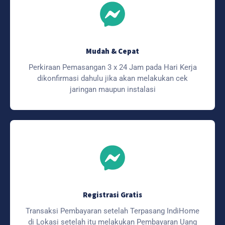
Mudah & Cepat
Perkiraan Pemasangan 3 x 24 Jam pada Hari Kerja
dikonfirmasi dahulu jika akan melakukan cek
jaringan maupun instalasi
Registrasi Gratis
Transaksi Pembayaran setelah Terpasang IndiHome
di Lokasi setelah itu melakukan Pembayaran Uang