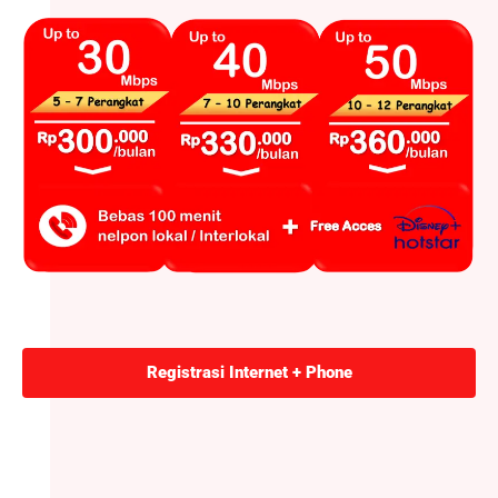
Registrasi Internet + Phone