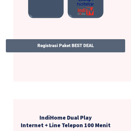
Registrasi Paket BEST DEAL
IndiHome Dual Play
Internet + Line Telepon 100 Menit