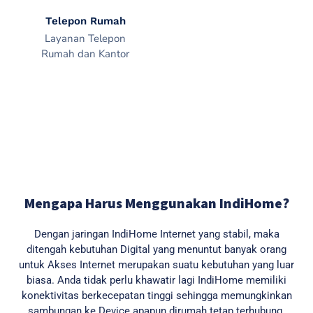
Telepon Rumah
Layanan Telepon
Rumah dan Kantor
Mengapa Harus Menggunakan IndiHome?
Dengan jaringan IndiHome Internet yang stabil, maka
ditengah kebutuhan Digital yang menuntut banyak orang
untuk Akses Internet merupakan suatu kebutuhan yang luar
biasa. Anda tidak perlu khawatir lagi IndiHome memiliki
konektivitas berkecepatan tinggi sehingga memungkinkan
sambungan ke Device apapun dirumah tetap terhubung.