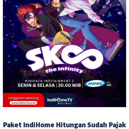
Paket IndiHome Hitungan Sudah Pajak