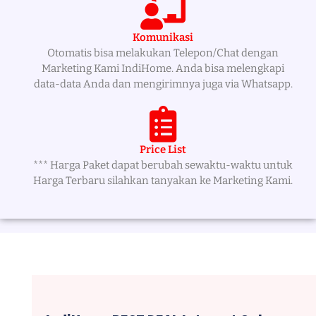
Komunikasi
Otomatis bisa melakukan Telepon/Chat dengan
Marketing Kami IndiHome. Anda bisa melengkapi
data-data Anda dan mengirimnya juga via Whatsapp.
Price List
*** Harga Paket dapat berubah sewaktu-waktu untuk
Harga Terbaru silahkan tanyakan ke Marketing Kami.