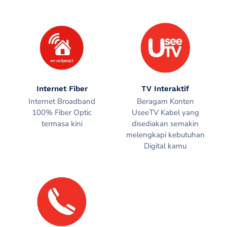
Internet Fiber
TV Interaktif
Internet Broadband
Beragam Konten
100% Fiber Optic
UseeTV Kabel yang
termasa kini
disediakan semakin
melengkapi kebutuhan
Digital kamu