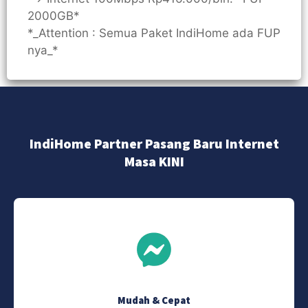
2000GB*
*_Attention : Semua Paket IndiHome ada FUP
nya_*
IndiHome Partner Pasang Baru Internet
Masa KINI
Mudah & Cepat