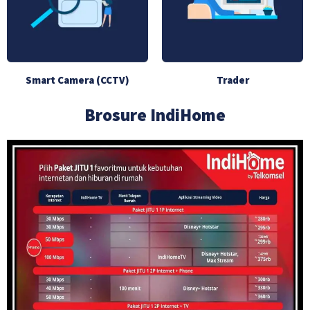
Smart Camera (CCTV)
Trader
Brosure IndiHome