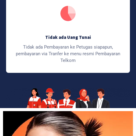
Tidak ada Uang Tunai
Tidak ada Pembayaran ke Petugas siapapun,
pembayaran via Tranfer ke menu resmi Pembayaran
Telkom