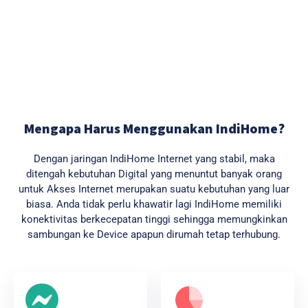
Mengapa Harus Menggunakan IndiHome?
Dengan jaringan IndiHome Internet yang stabil, maka
ditengah kebutuhan Digital yang menuntut banyak orang
untuk Akses Internet merupakan suatu kebutuhan yang luar
biasa. Anda tidak perlu khawatir lagi IndiHome memiliki
konektivitas berkecepatan tinggi sehingga memungkinkan
sambungan ke Device apapun dirumah tetap terhubung.