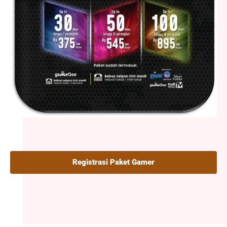
Registrasi Paket Gamer