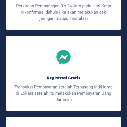
Perkiraan Pemasangan 3 x 24 Jam pada Hari Kerja
dikonfirmasi dahulu jika akan melakukan cek
jaringan maupun instalasi
Registrasi Gratis
Transaksi Pembayaran setelah Terpasang IndiHome
di Lokasi setelah itu melakukan Pembayaran Uang
Jaminan