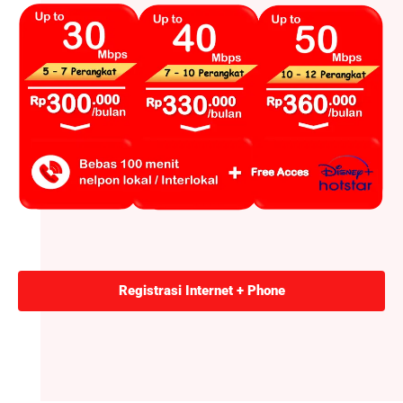
Registrasi Internet + Phone