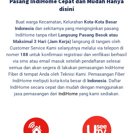
Pasang IndiHome Cepat dan Mudah Hanya
disini
Buat warga Kecamatan, Kelurahan
Kota-Kota Besar
Indonesia
dan sekitarnya yang menginginkan pasang
IndiHome tanpa ribet
Langsung Pasang Besok atau
Maksimal 3 Hari (Jam Kerja)
langsung di tangani oleh
Customer Service Kami selanjutnya melalui via telepon di
nomer
188
untuk konfirmasi registrasi dan verifikasi berhasil
via sms atau email masuk setelah pendaftaran selesai
semua dan akan segera di lakukan pemasangan IndiHome
Fiber di tempat Anda oleh Teknisi Kami.
Pemasangan Fiber
IndiHome meliputi kota-kota besar di
Indonesia
. Daftar
IndiHome secara cepat dan mudah dengan menggunakan
jasa pemasangan dari
IndiHome
yang kami sediakan.