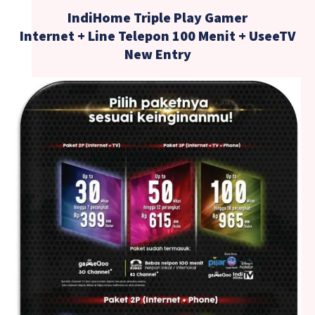
IndiHome Triple Play Gamer
Internet + Line Telepon 100 Menit + UseeTV
New Entry