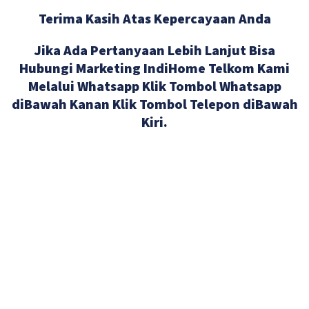
Terima Kasih Atas Kepercayaan Anda
Jika Ada Pertanyaan Lebih Lanjut Bisa
Hubungi Marketing IndiHome Telkom Kami
Melalui Whatsapp Klik Tombol Whatsapp
diBawah Kanan Klik Tombol Telepon diBawah
Kiri.