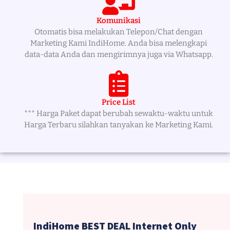
Komunikasi
Otomatis bisa melakukan Telepon/Chat dengan
Marketing Kami IndiHome. Anda bisa melengkapi
data-data Anda dan mengirimnya juga via Whatsapp.
Price List
*** Harga Paket dapat berubah sewaktu-waktu untuk
Harga Terbaru silahkan tanyakan ke Marketing Kami.
IndiHome BEST DEAL Internet Only