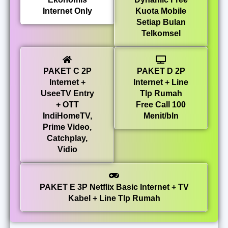
Internet Only
Kuota Mobile
Setiap Bulan
Telkomsel
PAKET C 2P
PAKET D 2P
Internet +
Internet + Line
UseeTV Entry
Tlp Rumah
+ OTT
Free Call 100
IndiHomeTV,
Menit/bln
Prime Video,
Catchplay,
Vidio
PAKET E 3P Netflix Basic Internet + TV
Kabel + Line Tlp Rumah