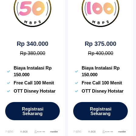
Rp 340.000
Rp 375.000
Rp 380.000
Rp 400.000
Biaya Instalasi Rp
Biaya Instalasi Rp
150.000
150.000
Free Call 100 Menit
Free Call 100 Menit
OTT Disney Hotstar
OTT Disney Hotstar
Registrasi
Registrasi
Sekarang
Sekarang