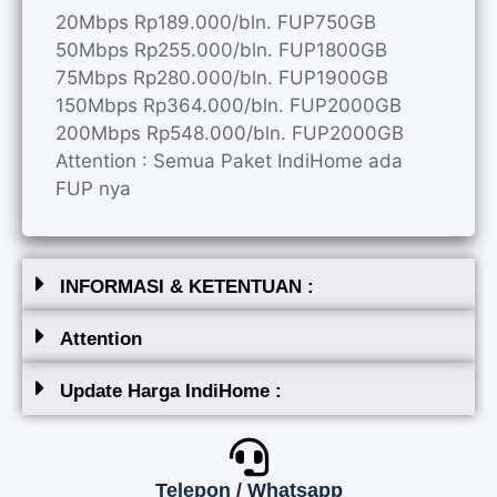
20Mbps Rp189.000/bln. FUP750GB
50Mbps Rp255.000/bln. FUP1800GB
75Mbps Rp280.000/bln. FUP1900GB
150Mbps Rp364.000/bln. FUP2000GB
200Mbps Rp548.000/bln. FUP2000GB
Attention : Semua Paket IndiHome ada
FUP nya
INFORMASI & KETENTUAN :
Attention
Update Harga IndiHome :
Telepon / Whatsapp