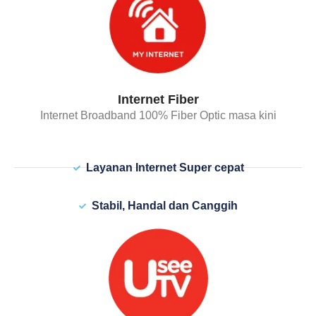
Internet Fiber
Internet Broadband 100% Fiber Optic masa kini
Layanan Internet Super cepat
Stabil, Handal dan Canggih