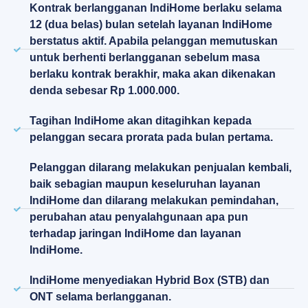
Kontrak berlangganan IndiHome berlaku selama
12 (dua belas) bulan setelah layanan IndiHome
berstatus aktif. Apabila pelanggan memutuskan
untuk berhenti berlangganan sebelum masa
berlaku kontrak berakhir, maka akan dikenakan
denda sebesar Rp 1.000.000.
Tagihan IndiHome akan ditagihkan kepada
pelanggan secara prorata pada bulan pertama.
Pelanggan dilarang melakukan penjualan kembali,
baik sebagian maupun keseluruhan layanan
IndiHome dan dilarang melakukan pemindahan,
perubahan atau penyalahgunaan apa pun
terhadap jaringan IndiHome dan layanan
IndiHome.
IndiHome menyediakan Hybrid Box (STB) dan
ONT selama berlangganan.