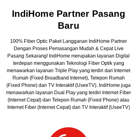
IndiHome Partner Pasang
Baru
100% Fiber Optic Paket Langganan IndiHome Partner
Dengan Proses Pemasangan Mudah & Cepat Live
Pasang Sekarang! IndiHome merupakan layanan Digital
terdepan menggunakan Teknologi Fiber Optik yang
menawarkan layanan Triple Play yang terdiri dari Internet
Rumah (Fixed Broadband Internet), Telepon Rumah
(Fixed Phone) dan TV Interaktif (UseeTV).
IndiHome
juga
menawarkan layanan Dual Play yang terdiri Internet Fiber
(Internet Cepat) dan Telepon Rumah (Fixed Phone) atau
Internet Fiber (Internet Cepat) dan TV Interaktif (UseeTV)