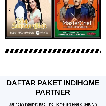
DAFTAR PAKET INDIHOME
PARTNER
Jaringan Internet stabil IndiHome tersebar di seluruh