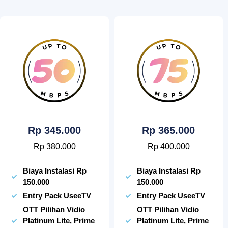
Rp 345.000
Rp 365.000
Rp 380.000
Rp 400.000
Biaya Instalasi Rp
Biaya Instalasi Rp
150.000
150.000
Entry Pack UseeTV
Entry Pack UseeTV
OTT Pilihan Vidio
OTT Pilihan Vidio
Platinum Lite, Prime
Platinum Lite, Prime