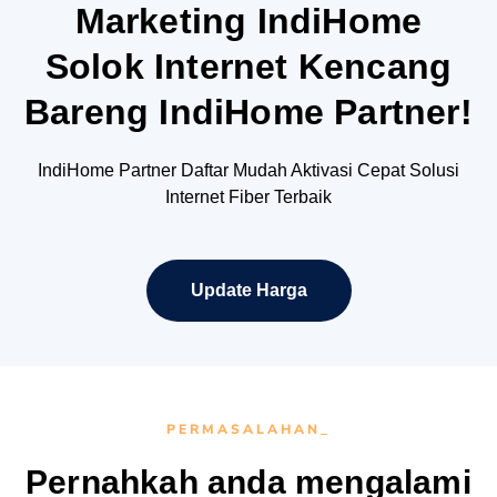
Marketing IndiHome
Solok Internet Kencang
Bareng IndiHome Partner!
IndiHome Partner Daftar Mudah Aktivasi Cepat Solusi
Internet Fiber Terbaik
Update Harga
PERMASALAHAN_
Pernahkah anda mengalami