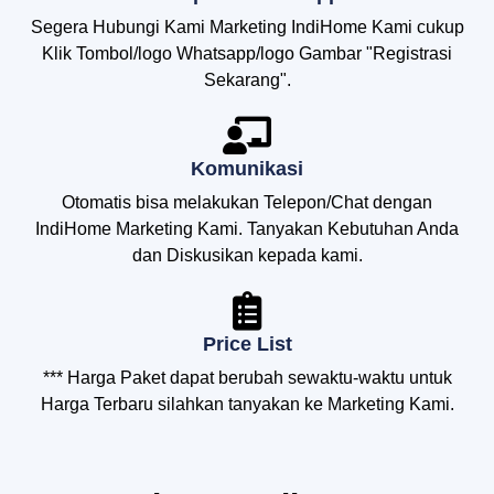
Segera Hubungi Kami Marketing IndiHome Kami cukup
Klik Tombol/logo Whatsapp/logo Gambar "Registrasi
Sekarang".
Komunikasi
Otomatis bisa melakukan Telepon/Chat dengan
IndiHome Marketing Kami. Tanyakan Kebutuhan Anda
dan Diskusikan kepada kami.
Price List
*** Harga Paket dapat berubah sewaktu-waktu untuk
Harga Terbaru silahkan tanyakan ke Marketing Kami.