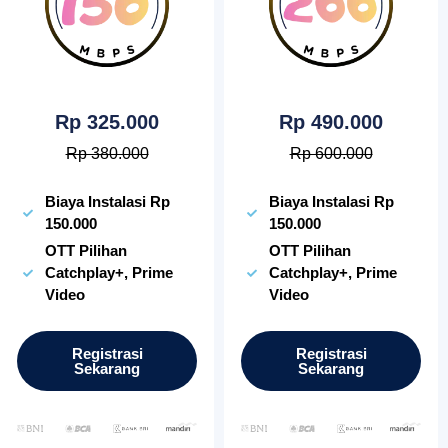
Rp 325.000
Rp 490.000
Rp 380.000
Rp 600.000
Biaya Instalasi Rp
Biaya Instalasi Rp
150.000
150.000
OTT Pilihan
OTT Pilihan
Catchplay+, Prime
Catchplay+, Prime
Video
Video
Registrasi
Registrasi
Sekarang
Sekarang