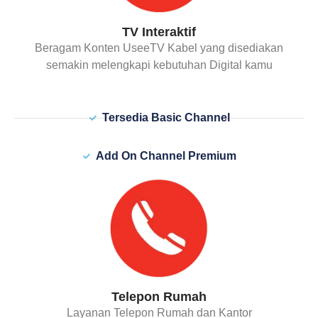
TV Interaktif
Beragam Konten UseeTV Kabel yang disediakan
semakin melengkapi kebutuhan Digital kamu
Tersedia Basic Channel
Add On Channel Premium
Telepon Rumah
Layanan Telepon Rumah dan Kantor