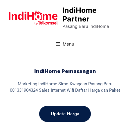
IndiHome
Partner
Pasang Baru IndiHome
Menu
IndiHome Pemasangan
Marketing IndiHome Simo Kwagean Pasang Baru
081331904324 Sales Internet Wifi Daftar Harga dan Paket
Update Harga