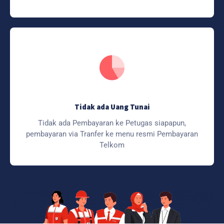
Tidak ada Uang Tunai
Tidak ada Pembayaran ke Petugas siapapun,
pembayaran via Tranfer ke menu resmi Pembayaran
Telkom