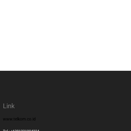
Link
www.telkom.co.id