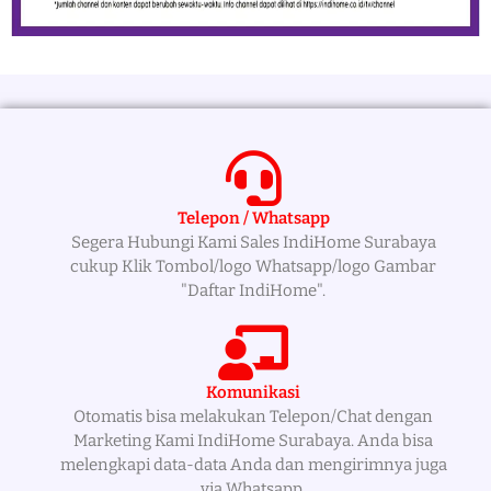
Telepon / Whatsapp
Segera Hubungi Kami Sales IndiHome Surabaya
cukup Klik Tombol/logo Whatsapp/logo Gambar
"Daftar IndiHome".
Komunikasi
Otomatis bisa melakukan Telepon/Chat dengan
Marketing Kami IndiHome Surabaya. Anda bisa
melengkapi data-data Anda dan mengirimnya juga
via Whatsapp.