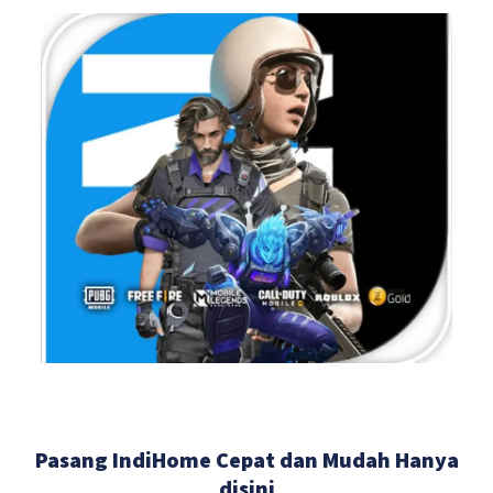
Pasang IndiHome Cepat dan Mudah Hanya
disini