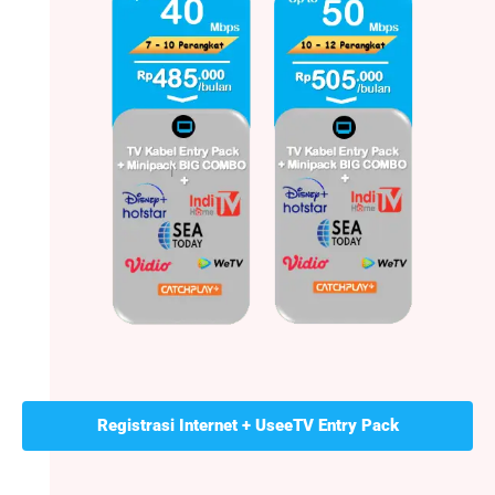
Registrasi Internet + UseeTV Entry Pack