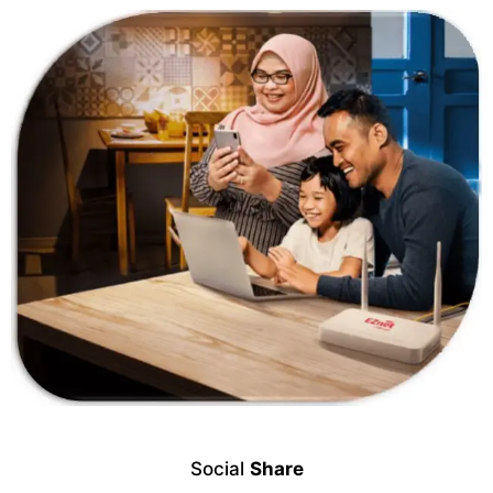
Social
Share