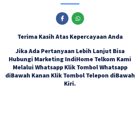
Terima Kasih Atas Kepercayaan Anda
Jika Ada Pertanyaan Lebih Lanjut Bisa
Hubungi Marketing IndiHome Telkom Kami
Melalui Whatsapp Klik Tombol Whatsapp
diBawah Kanan Klik Tombol Telepon diBawah
Kiri.