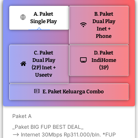
A. Paket
B. Paket
Single Play
Dual Play
Inet +
Phone
C. Paket
D. Paket
Dual Play
IndiHome
(2P) Inet +
(3P)
Useetv
E. Paket Keluarga Combo
Paket A
_Paket BIG FUP BEST DEAL_
—> Internet 30Mbps Rp311.000/bln. *FUP