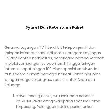
Syarat Dan Ketentuan Paket
Serunya tayangan TV interaktif, telepon jernih dan
jaringan internet stabil IndiHome. Beragam tayangan
TV dan konten berkualitas, berbincang bareng kerabat
melalui sambungan telepon jernih hingga jaringan
internet cepat hingga 100 Mbps spesial untuk Anda!
Yuk, segera nikmati berbagai benefit Paket IndiHome
dengan harga terjangkau, spesial untuk Anda dan
keluarga.
Biaya Pasang Baru (PSB) IndiHome sebesar
Rp50.000 akan ditagihkan pada saat IndiHome
terpasang. Pelanggan tidak diperkenankan