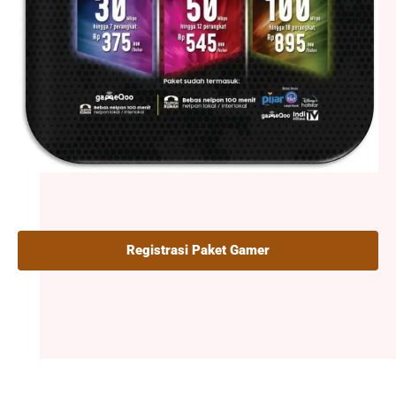
Registrasi Paket Gamer