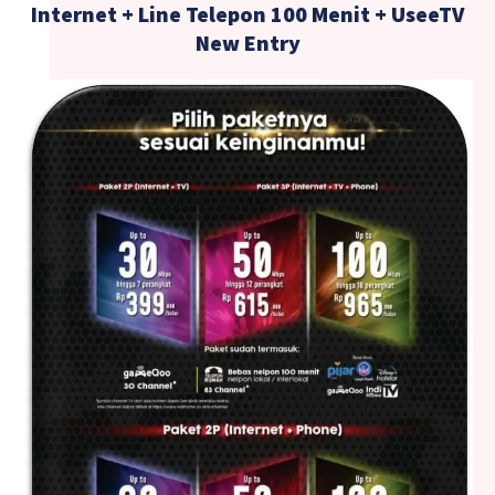
Internet + Line Telepon 100 Menit + UseeTV
New Entry