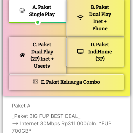
A. Paket
B. Paket
Single Play
Dual Play
Inet +
Phone
C. Paket
D. Paket
Dual Play
IndiHome
(2P) Inet +
(3P)
Useetv
E. Paket Keluarga Combo
Paket A
_Paket BIG FUP BEST DEAL_
—> Internet 30Mbps Rp311.000/bln. *FUP
700GB*