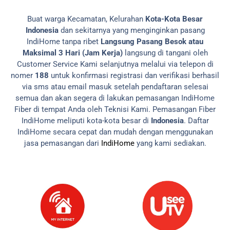
Buat warga Kecamatan, Kelurahan
Kota-Kota Besar
Indonesia
dan sekitarnya yang menginginkan pasang
IndiHome tanpa ribet
Langsung Pasang Besok atau
Maksimal 3 Hari (Jam Kerja)
langsung di tangani oleh
Customer Service Kami selanjutnya melalui via telepon di
nomer
188
untuk konfirmasi registrasi dan verifikasi berhasil
via sms atau email masuk setelah pendaftaran selesai
semua dan akan segera di lakukan pemasangan IndiHome
Fiber di tempat Anda oleh Teknisi Kami.
Pemasangan Fiber
IndiHome meliputi kota-kota besar di
Indonesia
. Daftar
IndiHome secara cepat dan mudah dengan menggunakan
jasa pemasangan dari
IndiHome
yang kami sediakan.