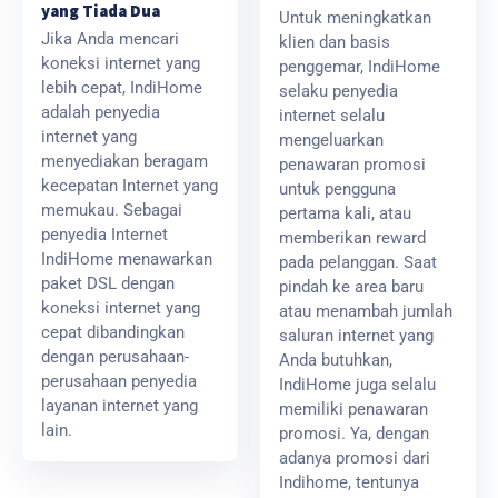
yang Tiada Dua
Untuk meningkatkan
Jika Anda mencari
klien dan basis
koneksi internet yang
penggemar, IndiHome
lebih cepat, IndiHome
selaku penyedia
adalah penyedia
internet selalu
internet yang
mengeluarkan
menyediakan beragam
penawaran promosi
kecepatan Internet yang
untuk pengguna
memukau. Sebagai
pertama kali, atau
penyedia Internet
memberikan reward
IndiHome menawarkan
pada pelanggan. Saat
paket DSL dengan
pindah ke area baru
koneksi internet yang
atau menambah jumlah
cepat dibandingkan
saluran internet yang
dengan perusahaan-
Anda butuhkan,
perusahaan penyedia
IndiHome juga selalu
layanan internet yang
memiliki penawaran
lain.
promosi. Ya, dengan
adanya promosi dari
Indihome, tentunya