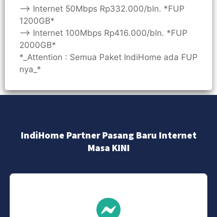
—> Internet 50Mbps Rp332.000/bln. *FUP
1200GB*
—> Internet 100Mbps Rp416.000/bln. *FUP
2000GB*
*_Attention : Semua Paket IndiHome ada FUP
nya_*
IndiHome Partner Pasang Baru Internet
Masa KINI