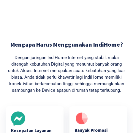
Mengapa Harus Menggunakan IndiHome?
Dengan jaringan IndiHome Internet yang stabil, maka
ditengah kebutuhan Digital yang menuntut banyak orang
untuk Akses Internet merupakan suatu kebutuhan yang luar
biasa. Anda tidak perlu khawatir lagi IndiHome memiliki
konektivitas berkecepatan tinggi sehingga memungkinkan
sambungan ke Device apapun dirumah tetap terhubung.
Banyak Promosi
Kecepatan Layanan