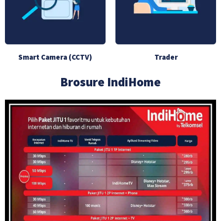
Smart Camera (CCTV)
Trader
Brosure IndiHome