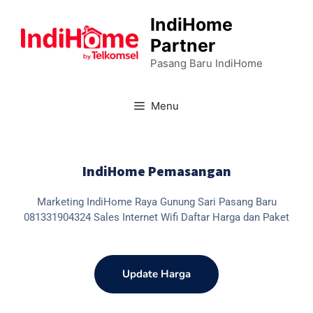
IndiHome
Partner
Pasang Baru IndiHome
Menu
IndiHome Pemasangan
Marketing IndiHome Raya Gunung Sari Pasang Baru
081331904324 Sales Internet Wifi Daftar Harga dan Paket
Update Harga