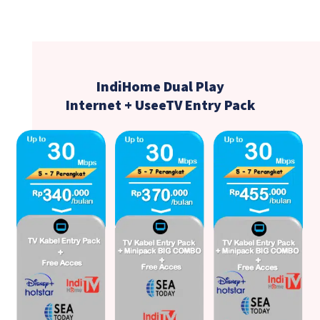
IndiHome Dual Play
Internet + UseeTV Entry Pack