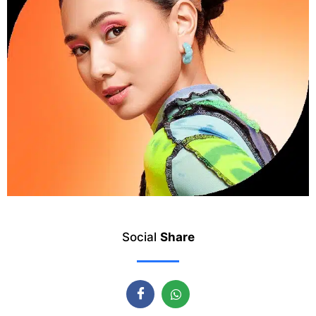
Social
Share