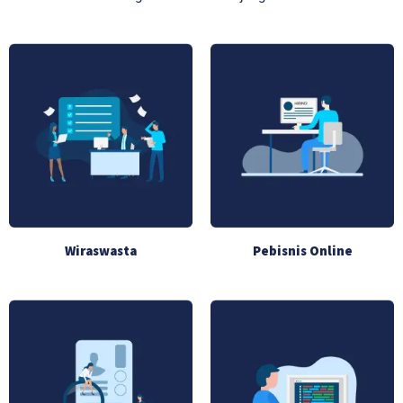
Wiraswasta
Pebisnis Online