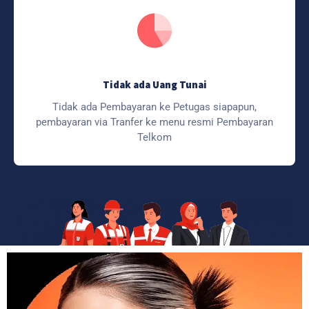
Tidak ada Uang Tunai
Tidak ada Pembayaran ke Petugas siapapun,
pembayaran via Tranfer ke menu resmi Pembayaran
Telkom