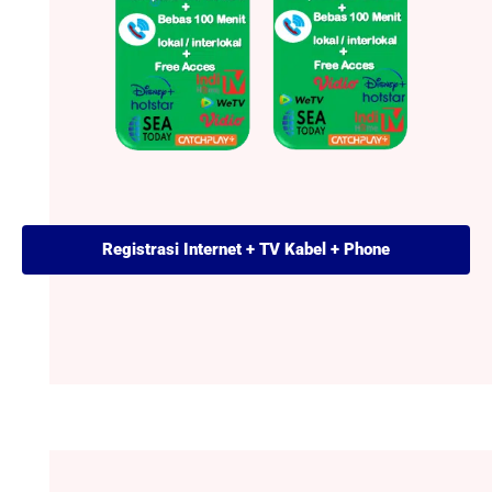
Registrasi Internet + TV Kabel + Phone