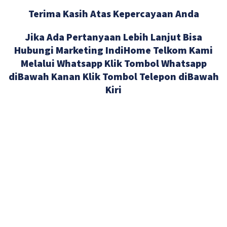
Terima Kasih Atas Kepercayaan Anda
Jika Ada Pertanyaan Lebih Lanjut Bisa
Hubungi Marketing IndiHome Telkom Kami
Melalui Whatsapp Klik Tombol Whatsapp
diBawah Kanan Klik Tombol Telepon diBawah
Kiri