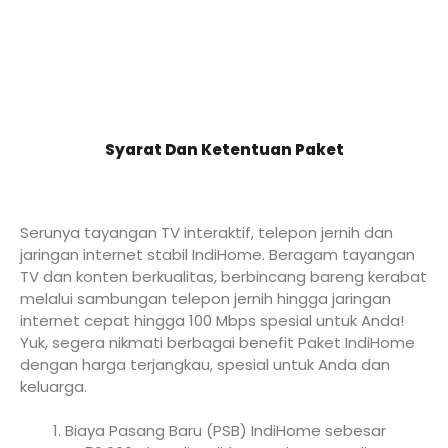
Syarat Dan Ketentuan Paket
Serunya tayangan TV interaktif, telepon jernih dan
jaringan internet stabil IndiHome. Beragam tayangan
TV dan konten berkualitas, berbincang bareng kerabat
melalui sambungan telepon jernih hingga jaringan
internet cepat hingga 100 Mbps spesial untuk Anda!
Yuk, segera nikmati berbagai benefit Paket IndiHome
dengan harga terjangkau, spesial untuk Anda dan
keluarga.
Biaya Pasang Baru (PSB) IndiHome sebesar