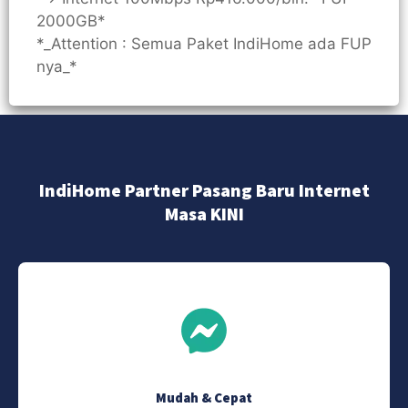
2000GB*
*_Attention : Semua Paket IndiHome ada FUP
nya_*
IndiHome Partner Pasang Baru Internet
Masa KINI
Mudah & Cepat