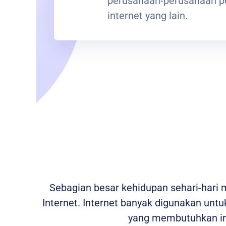
perusahaan-perusahaan p
internet yang lain.
Sebagian besar kehidupan sehari-hari
Internet. Internet banyak digunakan untuk
yang membutuhkan int