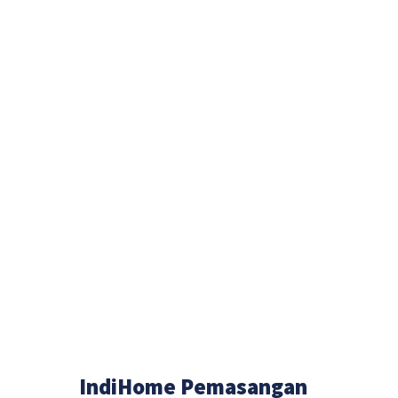
IndiHome Pemasangan