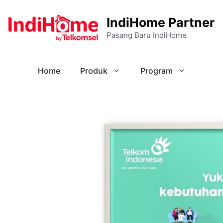
IndiHome Partner
Pasang Baru IndiHome
Home
Produk
Program