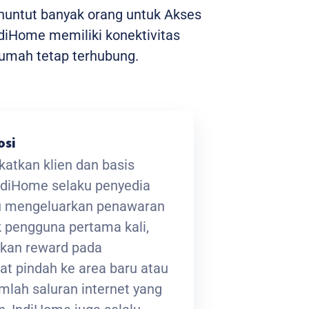
enuntut banyak orang untuk Akses
ndiHome memiliki konektivitas
umah tetap terhubung.
osi
atkan klien dan basis
ndiHome selaku penyedia
lu mengeluarkan penawaran
 pengguna pertama kali,
kan reward pada
at pindah ke area baru atau
lah saluran internet yang