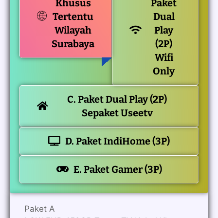
Khusus
Paket
Tertentu
Dual
Wilayah
Play
Surabaya
(2P)
Wifi
Only
C. Paket Dual Play (2P)
Sepaket Useetv
D. Paket IndiHome (3P)
E. Paket Gamer (3P)
Paket A