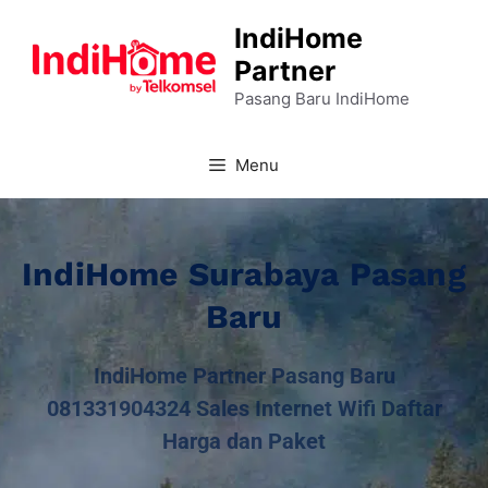
IndiHome
Partner
Pasang Baru IndiHome
Menu
IndiHome Surabaya Pasang
Baru
IndiHome Partner Pasang Baru
081331904324 Sales Internet Wifi Daftar
Harga dan Paket