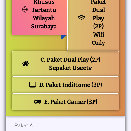
Khusus
Paket
Tertentu
Dual
Wilayah
Play
Surabaya
(2P)
Wifi
Only
C. Paket Dual Play (2P)
Sepaket Useetv
D. Paket IndiHome (3P)
E. Paket Gamer (3P)
Paket A