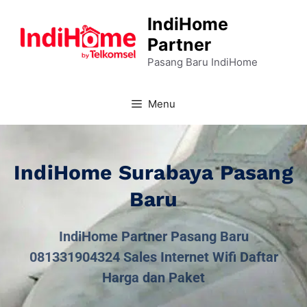
IndiHome
Partner
Pasang Baru IndiHome
Menu
IndiHome Surabaya Pasang
Baru
IndiHome Partner Pasang Baru
081331904324 Sales Internet Wifi Daftar
Harga dan Paket