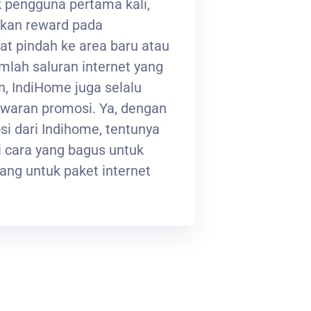
 pengguna pertama kali,
kan reward pada
at pindah ke area baru atau
lah saluran internet yang
, IndiHome juga selalu
waran promosi. Ya, dengan
i dari Indihome, tentunya
 cara yang bagus untuk
ng untuk paket internet