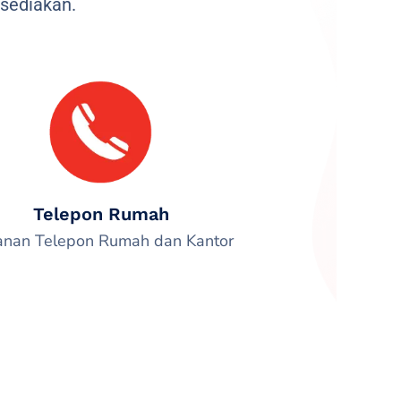
sediakan.
Telepon Rumah
anan Telepon Rumah dan Kantor