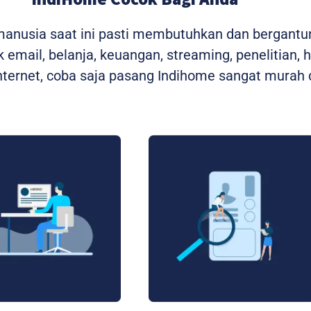
 manusia saat ini pasti membutuhkan dan bergantu
 email, belanja, keuangan, streaming, penelitian, 
ernet, coba saja pasang Indihome sangat murah d