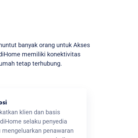
enuntut banyak orang untuk Akses
ndiHome memiliki konektivitas
umah tetap terhubung.
osi
atkan klien dan basis
ndiHome selaku penyedia
lu mengeluarkan penawaran