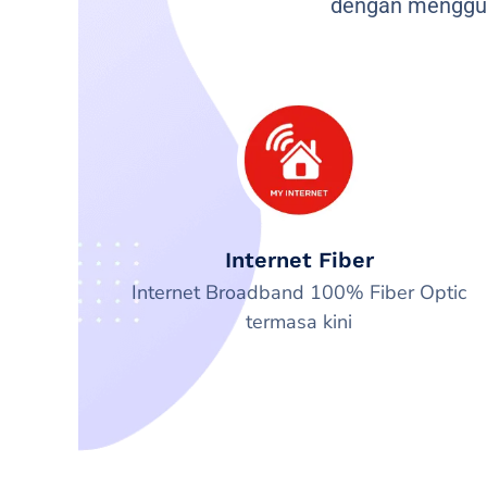
dengan menggu
Internet Fiber
Internet Broadband 100% Fiber Optic
termasa kini