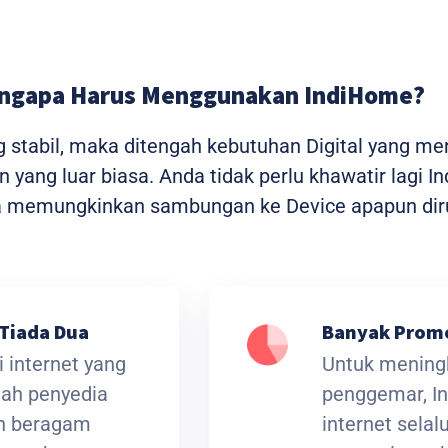
ngapa Harus Menggunakan IndiHome?
g stabil, maka ditengah kebutuhan Digital yang m
yang luar biasa. Anda tidak perlu khawatir lagi I
ga memungkinkan sambungan ke Device apapun dir
Tiada Dua
Banyak Prom
 internet yang
Untuk meningk
lah penyedia
penggemar, I
an beragam
internet sela