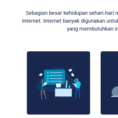
Sebagian besar kehidupan sehari-hari
Internet. Internet banyak digunakan untuk
yang membutuhkan int