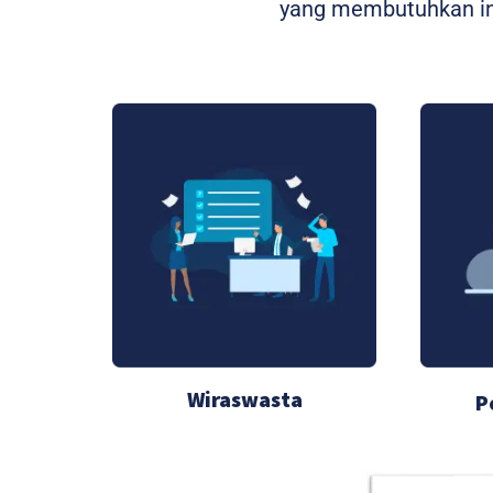
yang membutuhkan int
Wiraswasta
P