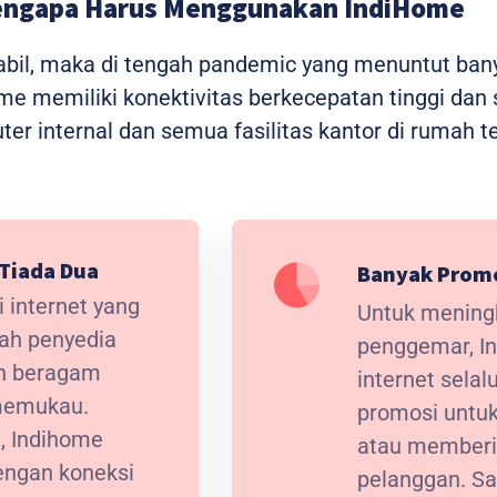
ngapa Harus Menggunakan IndiHome
stabil, maka di tengah pandemic yang menuntut ba
home memiliki konektivitas berkecepatan tinggi da
r internal dan semua fasilitas kantor di rumah t
Tiada Dua
Banyak Prom
 internet yang
Untuk meningk
lah penyedia
penggemar, I
an beragam
internet sela
 memukau.
promosi untuk
t, Indihome
atau memberi
ngan koneksi
pelanggan. Sa