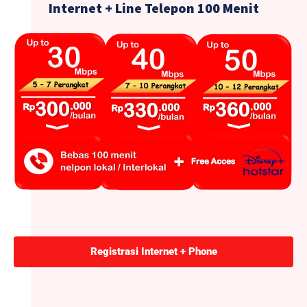
Internet + Line Telepon 100 Menit
Registrasi Internet + Phone