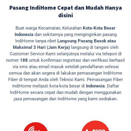
Pasang IndiHome Cepat dan Mudah Hanya
disini
Buat warga Kecamatan, Kelurahan
Kota-Kota Besar
Indonesia
dan sekitarnya yang menginginkan pasang
IndiHome tanpa ribet
Langsung Pasang Besok atau
Maksimal 3 Hari (Jam Kerja)
langsung di tangani oleh
Customer Service Kami selanjutnya melalui via telepon di
nomer
188
untuk konfirmasi registrasi dan verifikasi berhasil
via sms atau email masuk setelah pendaftaran selesai
semua dan akan segera di lakukan pemasangan IndiHome
Fiber di tempat Anda oleh Teknisi Kami.
Pemasangan Fiber
IndiHome meliputi kota-kota besar di
Indonesia
. Daftar
IndiHome secara cepat dan mudah dengan menggunakan
jasa pemasangan dari IndiHome yang kami sediakan.