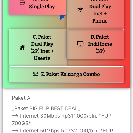
Single Play
Dual Play
Inet +
Phone
C. Paket
D. Paket
Dual Play
IndiHome
(2P) Inet +
(3P)
Useetv
E. Paket Keluarga Combo
Paket A
_Paket BIG FUP BEST DEAL_
—> Internet 30Mbps Rp311.000/bln. *FUP
700GB*
—> Internet 50Mbps Rp332.000/bln. *FUP