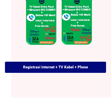
Registrasi Internet + TV Kabel + Phone