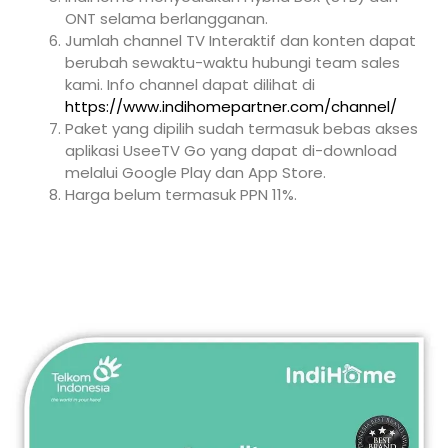
ONT selama berlangganan.
Jumlah channel TV Interaktif dan konten dapat
berubah sewaktu-waktu hubungi team sales
kami. Info channel dapat dilihat di
https://www.indihomepartner.com/channel/
Paket yang dipilih sudah termasuk bebas akses
aplikasi UseeTV Go yang dapat di-download
melalui Google Play dan App Store.
Harga belum termasuk PPN 11%.