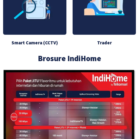
Smart Camera (CCTV)
Trader
Brosure IndiHome