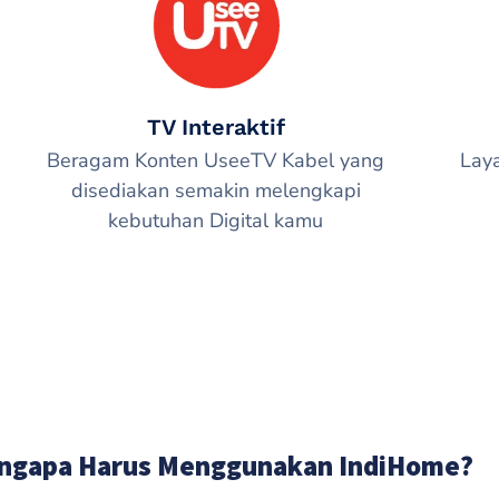
TV Interaktif
Beragam Konten UseeTV Kabel yang
Lay
disediakan semakin melengkapi
kebutuhan Digital kamu
ngapa Harus Menggunakan IndiHome?