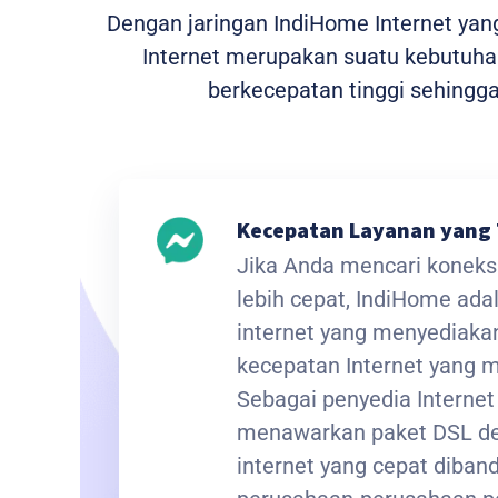
Dengan jaringan IndiHome Internet yan
Internet merupakan suatu kebutuhan 
berkecepatan tinggi sehing
Kecepatan Layanan yang 
Jika Anda mencari koneksi
lebih cepat, IndiHome ada
internet yang menyediak
kecepatan Internet yang
Sebagai penyedia Interne
menawarkan paket DSL de
internet yang cepat diba