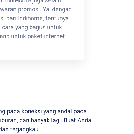
, IndiHome juga selalu
waran promosi. Ya, dengan
i dari Indihome, tentunya
 cara yang bagus untuk
ng untuk paket internet
ng pada koneksi yang andal pada
hiburan, dan banyak lagi. Buat Anda
an terjangkau.