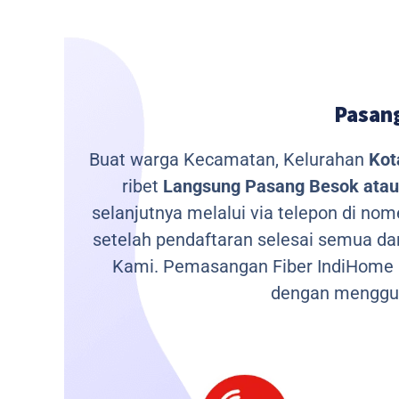
Pasang
Buat warga Kecamatan, Kelurahan
Kot
ribet
Langsung Pasang Besok atau 
selanjutnya melalui via telepon di no
setelah pendaftaran selesai semua da
Kami.
Pemasangan Fiber IndiHome m
dengan menggun