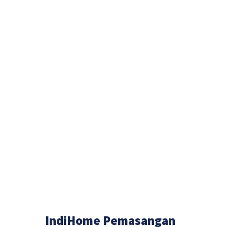
IndiHome Pemasangan