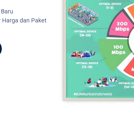
 Baru
r Harga dan Paket