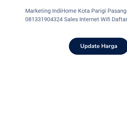
Marketing IndiHome Kota Parigi Pasang
081331904324 Sales Internet Wifi Dafta
Update Harga