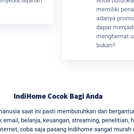
enyedia layanan
Anda butuhkan
memiliki pena
adanya promos
dapat menjadi
menghemat ua
bukan?
IndiHome Cocok Bagi Anda
 manusia saat ini pasti membutuhkan dan bergantu
 email, belanja, keuangan, streaming, penelitian, 
ernet, coba saja pasang Indihome sangat murah d