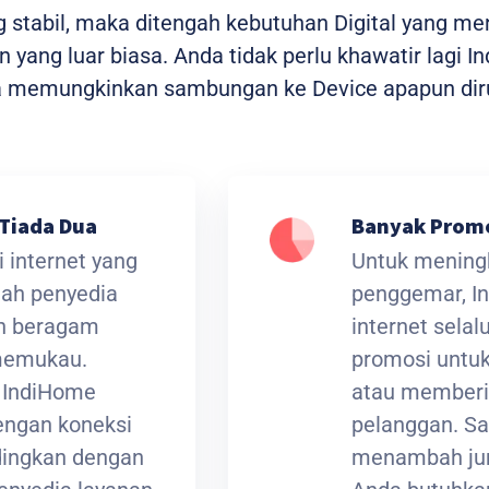
g stabil, maka ditengah kebutuhan Digital yang m
yang luar biasa. Anda tidak perlu khawatir lagi I
ga memungkinkan sambungan ke Device apapun dir
Tiada Dua
Banyak Prom
 internet yang
Untuk meningk
lah penyedia
penggemar, I
an beragam
internet sela
 memukau.
promosi untuk
t IndiHome
atau memberi
ngan koneksi
pelanggan. Sa
ndingkan dengan
menambah jum