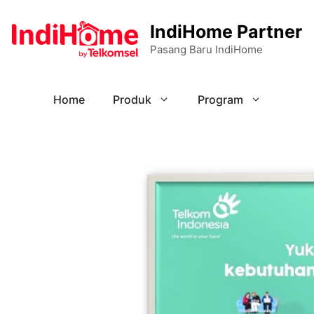
IndiHome Partner
Pasang Baru IndiHome
Home
Produk
Program