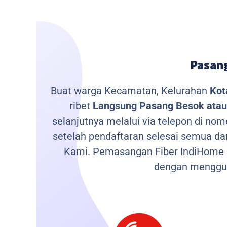
Pasang
Buat warga Kecamatan, Kelurahan
Kot
ribet
Langsung Pasang Besok atau 
selanjutnya melalui via telepon di no
setelah pendaftaran selesai semua da
Kami.
Pemasangan Fiber IndiHome m
dengan menggun