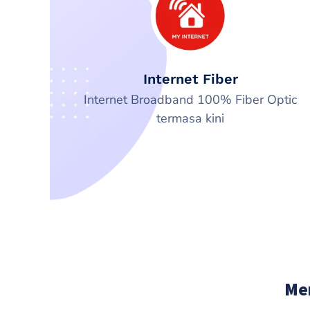
Internet Fiber
Internet Broadband 100% Fiber Optic
termasa kini
Me