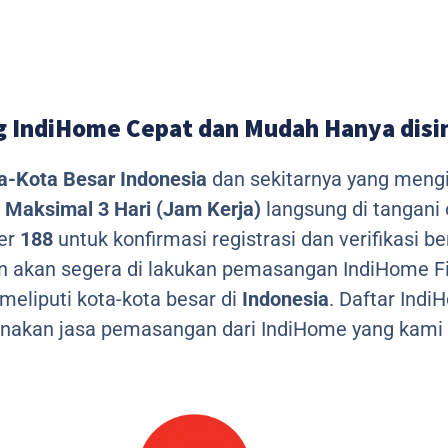
 IndiHome Cepat dan Mudah Hanya disi
a-Kota Besar Indonesia
dan sekitarnya yang meng
Maksimal 3 Hari (Jam Kerja)
langsung di tangani
mer
188
untuk konfirmasi registrasi dan verifikasi 
n akan segera di lakukan pemasangan IndiHome Fi
eliputi kota-kota besar di
Indonesia
. Daftar Ind
akan jasa pemasangan dari IndiHome yang kami 