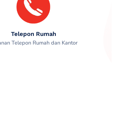
Telepon Rumah
anan Telepon Rumah dan Kantor