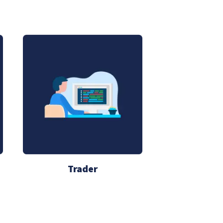
Trader