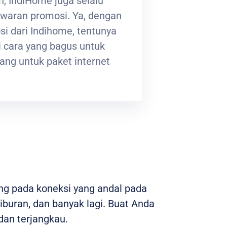
, IndiHome juga selalu
waran promosi. Ya, dengan
i dari Indihome, tentunya
 cara yang bagus untuk
ng untuk paket internet
ng pada koneksi yang andal pada
hiburan, dan banyak lagi. Buat Anda
an terjangkau.