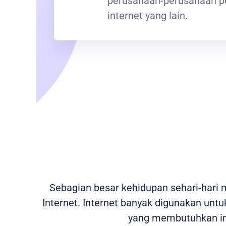
perusahaan-perusahaan p
internet yang lain.
Sebagian besar kehidupan sehari-hari
Internet. Internet banyak digunakan untuk
yang membutuhkan int