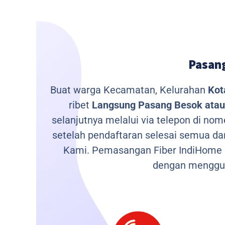
Pasang
Buat warga Kecamatan, Kelurahan
Kot
ribet
Langsung Pasang Besok atau 
selanjutnya melalui via telepon di no
setelah pendaftaran selesai semua da
Kami.
Pemasangan Fiber IndiHome m
dengan menggun