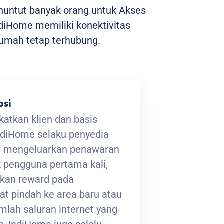
enuntut banyak orang untuk Akses
ndiHome memiliki konektivitas
umah tetap terhubung.
osi
atkan klien dan basis
ndiHome selaku penyedia
lu mengeluarkan penawaran
 pengguna pertama kali,
kan reward pada
at pindah ke area baru atau
lah saluran internet yang