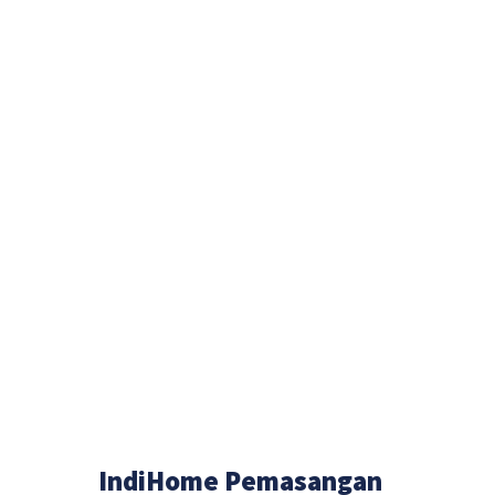
IndiHome Pemasangan