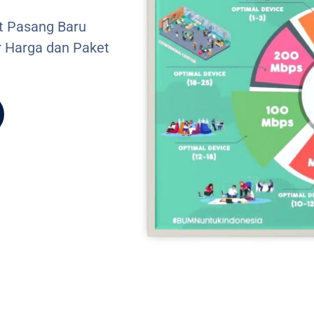
t Pasang Baru
r Harga dan Paket