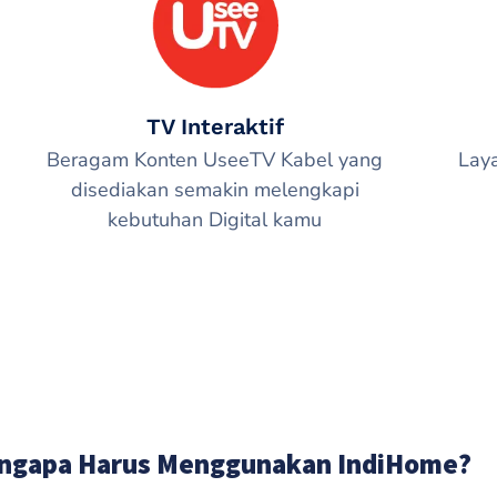
TV Interaktif
Beragam Konten UseeTV Kabel yang
Lay
disediakan semakin melengkapi
kebutuhan Digital kamu
ngapa Harus Menggunakan IndiHome?