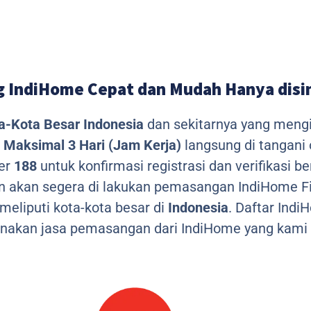
 IndiHome Cepat dan Mudah Hanya disi
a-Kota Besar Indonesia
dan sekitarnya yang meng
Maksimal 3 Hari (Jam Kerja)
langsung di tangani
mer
188
untuk konfirmasi registrasi dan verifikasi 
n akan segera di lakukan pemasangan IndiHome Fi
eliputi kota-kota besar di
Indonesia
. Daftar Ind
akan jasa pemasangan dari IndiHome yang kami 