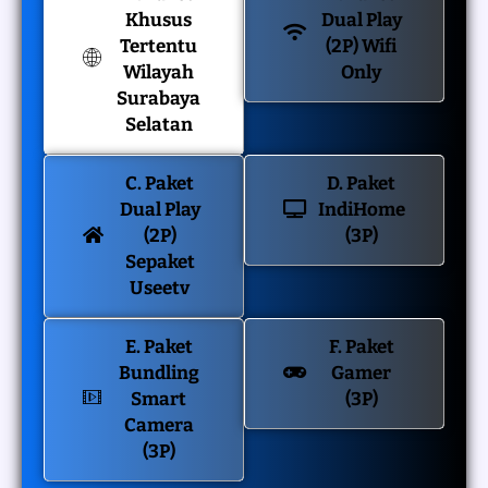
Khusus
Dual Play
Tertentu
(2P) Wifi
Wilayah
Only
Surabaya
Selatan
C. Paket
D. Paket
Dual Play
IndiHome
(2P)
(3P)
Sepaket
Useetv
E. Paket
F. Paket
Bundling
Gamer
Smart
(3P)
Camera
(3P)