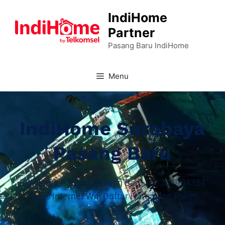
IndiHome
Partner
Pasang Baru IndiHome
Menu
IndiHome Surabaya
Pasang Baru
IndiHome Partner Pasang Baru 081331904324
Sales Internet Wifi Daftar Harga dan Paket