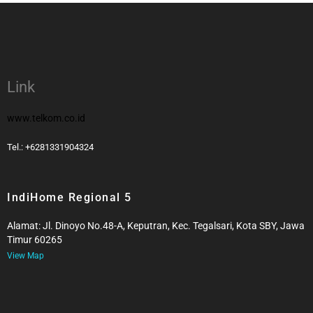
Link
www.telkom.co.id
Tel.: +6281331904324
IndiHome Regional 5
Alamat: Jl. Dinoyo No.48-A, Keputran, Kec. Tegalsari, Kota SBY, Jawa
Timur 60265
View Map