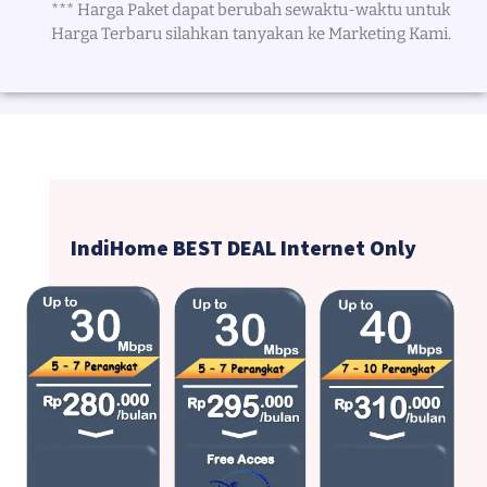
*** Harga Paket dapat berubah sewaktu-waktu untuk
Harga Terbaru silahkan tanyakan ke Marketing Kami.
IndiHome BEST DEAL Internet Only