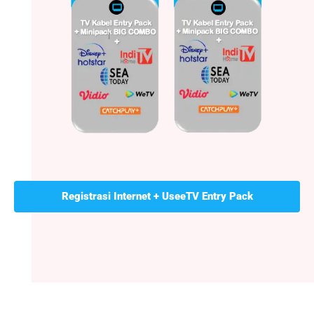
Registrasi Internet + UseeTV Entry Pack