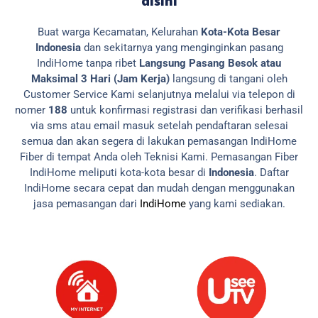
disini
Buat warga Kecamatan, Kelurahan
Kota-Kota Besar
Indonesia
dan sekitarnya yang menginginkan pasang
IndiHome tanpa ribet
Langsung Pasang Besok atau
Maksimal 3 Hari (Jam Kerja)
langsung di tangani oleh
Customer Service Kami selanjutnya melalui via telepon di
nomer
188
untuk konfirmasi registrasi dan verifikasi berhasil
via sms atau email masuk setelah pendaftaran selesai
semua dan akan segera di lakukan pemasangan IndiHome
Fiber di tempat Anda oleh Teknisi Kami.
Pemasangan Fiber
IndiHome meliputi kota-kota besar di
Indonesia
. Daftar
IndiHome secara cepat dan mudah dengan menggunakan
jasa pemasangan dari
IndiHome
yang kami sediakan.