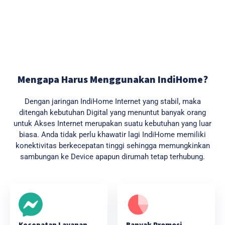
Mengapa Harus Menggunakan IndiHome?
Dengan jaringan IndiHome Internet yang stabil, maka
ditengah kebutuhan Digital yang menuntut banyak orang
untuk Akses Internet merupakan suatu kebutuhan yang luar
biasa. Anda tidak perlu khawatir lagi IndiHome memiliki
konektivitas berkecepatan tinggi sehingga memungkinkan
sambungan ke Device apapun dirumah tetap terhubung.
Banyak Promosi
Kecepatan Layanan