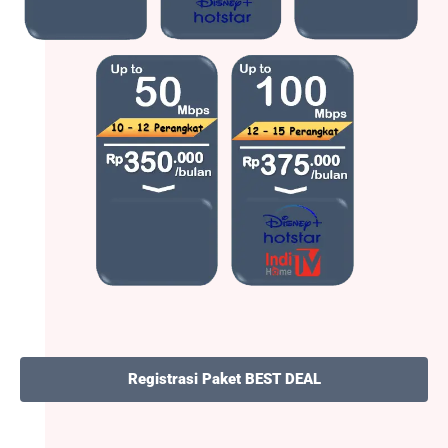
Registrasi Paket BEST DEAL