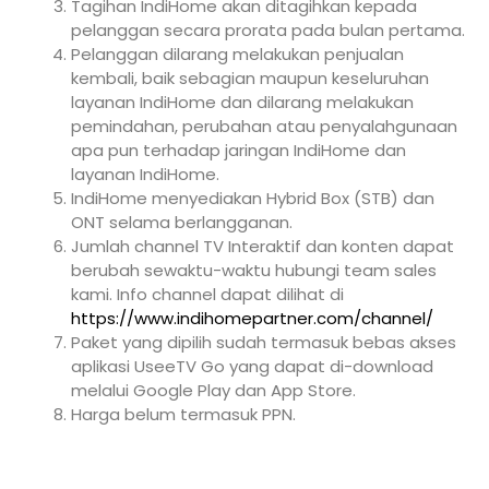
Tagihan IndiHome akan ditagihkan kepada
pelanggan secara prorata pada bulan pertama.
Pelanggan dilarang melakukan penjualan
kembali, baik sebagian maupun keseluruhan
layanan IndiHome dan dilarang melakukan
pemindahan, perubahan atau penyalahgunaan
apa pun terhadap jaringan IndiHome dan
layanan IndiHome.
IndiHome menyediakan Hybrid Box (STB) dan
ONT selama berlangganan.
Jumlah channel TV Interaktif dan konten dapat
berubah sewaktu-waktu hubungi team sales
kami. Info channel dapat dilihat di
https://www.indihomepartner.com/channel/
Paket yang dipilih sudah termasuk bebas akses
aplikasi UseeTV Go yang dapat di-download
melalui Google Play dan App Store.
Harga belum termasuk PPN.