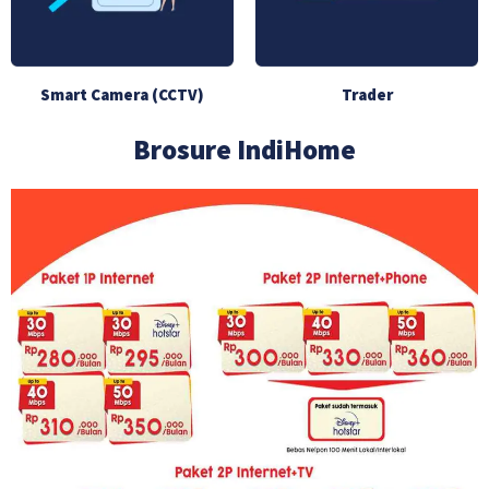
Smart Camera (CCTV)
Trader
Brosure IndiHome