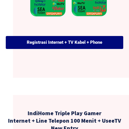
Registrasi Internet + TV Kabel + Phone
IndiHome Triple Play Gamer
Internet + Line Telepon 100 Menit + UseeTV
New Entry