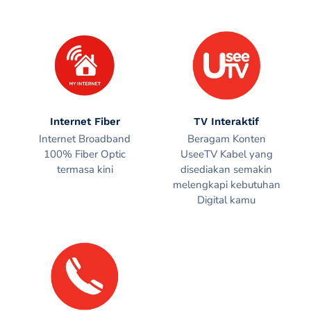
Internet Fiber
TV Interaktif
Internet Broadband
Beragam Konten
100% Fiber Optic
UseeTV Kabel yang
termasa kini
disediakan semakin
melengkapi kebutuhan
Digital kamu