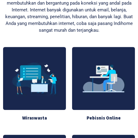
membutuhkan dan bergantung pada koneksi yang andal pada
Internet. Internet banyak digunakan untuk email, belanja,
keuangan, streaming, penelitian, hiburan, dan banyak lagi. Buat
Anda yang membutuhkan internet, coba saja pasang Indihome
sangat murah dan terjangkau.
Wiraswasta
Pebisnis Online