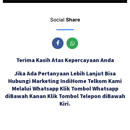
Social
Share
Terima Kasih Atas Kepercayaan Anda
Jika Ada Pertanyaan Lebih Lanjut Bisa
Hubungi Marketing IndiHome Telkom Kami
Melalui Whatsapp Klik Tombol Whatsapp
diBawah Kanan Klik Tombol Telepon diBawah
Kiri.