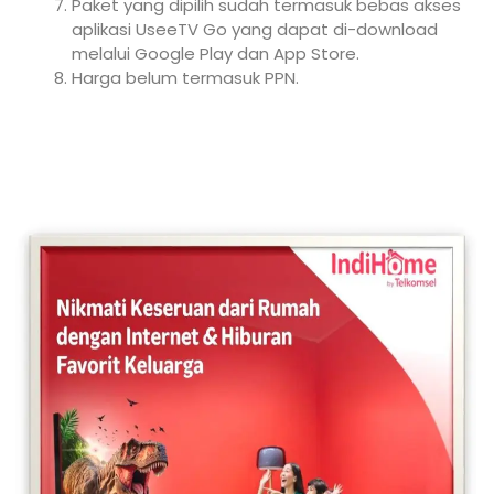
Paket yang dipilih sudah termasuk bebas akses
aplikasi UseeTV Go yang dapat di-download
melalui Google Play dan App Store.
Harga belum termasuk PPN.