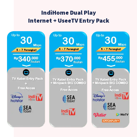
IndiHome Dual Play
Internet + UseeTV Entry Pack