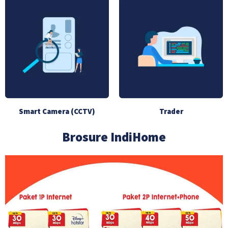
Smart Camera (CCTV)
Trader
Brosure IndiHome