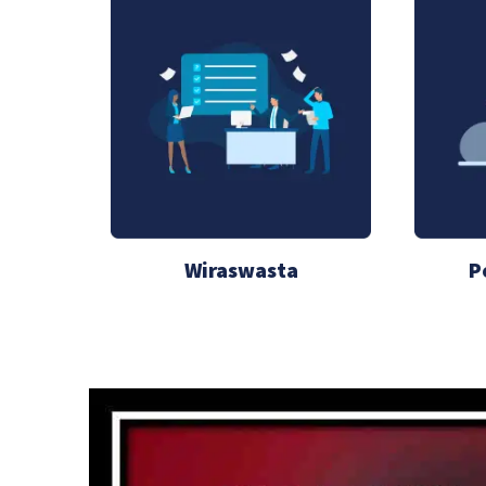
Wiraswasta
P