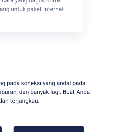
 cara yang bagus untuk
ng untuk paket internet
ng pada koneksi yang andal pada
hiburan, dan banyak lagi. Buat Anda
an terjangkau.