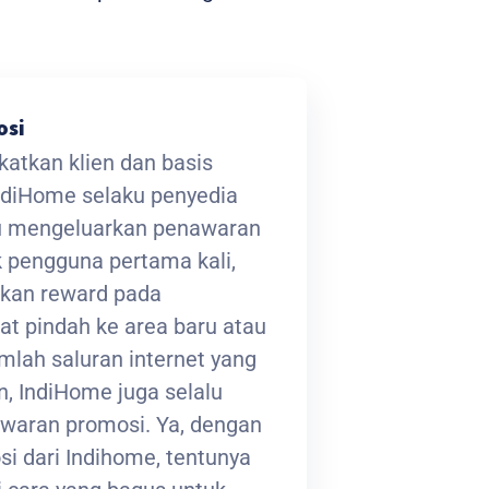
osi
atkan klien dan basis
ndiHome selaku penyedia
lu mengeluarkan penawaran
 pengguna pertama kali,
kan reward pada
at pindah ke area baru atau
lah saluran internet yang
, IndiHome juga selalu
waran promosi. Ya, dengan
i dari Indihome, tentunya