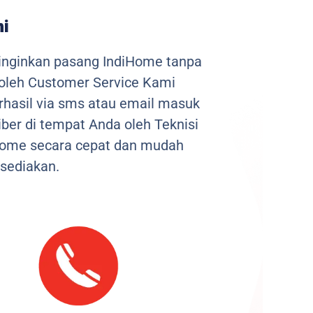
ni
inginkan pasang IndiHome tanpa
 oleh Customer Service Kami
berhasil via sms atau email masuk
ber di tempat Anda oleh Teknisi
iHome secara cepat dan mudah
sediakan.