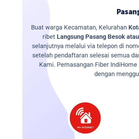
Pasang
Buat warga Kecamatan, Kelurahan
Kot
ribet
Langsung Pasang Besok atau 
selanjutnya melalui via telepon di no
setelah pendaftaran selesai semua da
Kami.
Pemasangan Fiber IndiHome m
dengan menggu