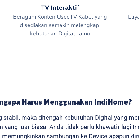
TV Interaktif
Beragam Konten UseeTV Kabel yang
Lay
disediakan semakin melengkapi
kebutuhan Digital kamu
ngapa Harus Menggunakan IndiHome?
g stabil, maka ditengah kebutuhan Digital yang m
yang luar biasa. Anda tidak perlu khawatir lagi I
ga memungkinkan sambungan ke Device apapun dir