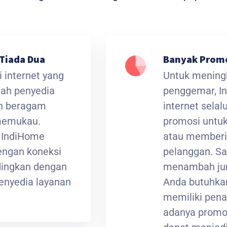
Tiada Dua
Banyak Prom
 internet yang
Untuk meningk
lah penyedia
penggemar, I
an beragam
internet sela
 memukau.
promosi untuk
t IndiHome
atau memberi
ngan koneksi
pelanggan. Sa
ndingkan dengan
menambah jum
enyedia layanan
Anda butuhkan
memiliki pena
adanya promos