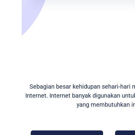
Sebagian besar kehidupan sehari-hari
Internet. Internet banyak digunakan untuk
yang membutuhkan int