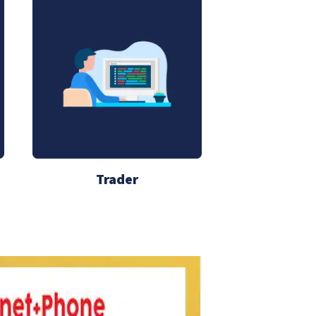
Trader