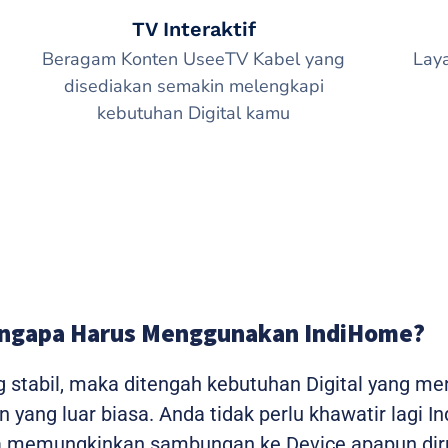
TV Interaktif
Beragam Konten UseeTV Kabel yang
Lay
disediakan semakin melengkapi
kebutuhan Digital kamu
ngapa Harus Menggunakan IndiHome?
g stabil, maka ditengah kebutuhan Digital yang m
yang luar biasa. Anda tidak perlu khawatir lagi I
ga memungkinkan sambungan ke Device apapun dir