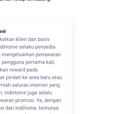
osi
atkan klien dan basis
ndiHome selaku penyedia
lu mengeluarkan penawaran
 pengguna pertama kali,
kan reward pada
at pindah ke area baru atau
lah saluran internet yang
, IndiHome juga selalu
waran promosi. Ya, dengan
i dari Indihome, tentunya