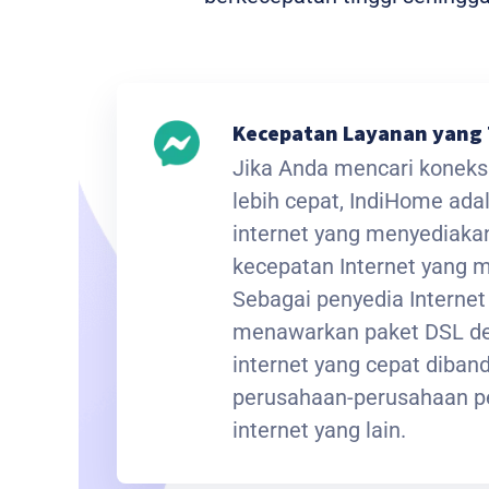
Kecepatan Layanan yang 
Jika Anda mencari koneksi
lebih cepat, IndiHome ada
internet yang menyediak
kecepatan Internet yang
Sebagai penyedia Interne
menawarkan paket DSL de
internet yang cepat diba
perusahaan-perusahaan p
internet yang lain.