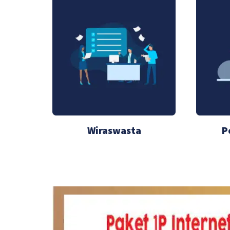
Wiraswasta
P