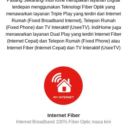
Pasang Sekarang! IndiHome merupakan layanan Digital
terdepan menggunakan Teknologi Fiber Optik yang
menawarkan layanan Triple Play yang terdiri dari Internet
Rumah (Fixed Broadband Internet), Telepon Rumah
(Fixed Phone) dan TV Interaktif (UseeTV).
IndiHome
juga
menawarkan layanan Dual Play yang terdiri Internet Fiber
(Internet Cepat) dan Telepon Rumah (Fixed Phone) atau
Internet Fiber (Internet Cepat) dan TV Interaktif (UseeTV)
Internet Fiber
Internet Broadband 100% Fiber Optic masa kini