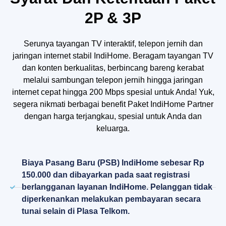
2P & 3P
Serunya tayangan TV interaktif, telepon jernih dan
jaringan internet stabil IndiHome. Beragam tayangan TV
dan konten berkualitas, berbincang bareng kerabat
melalui sambungan telepon jernih hingga jaringan
internet cepat hingga 200 Mbps spesial untuk Anda! Yuk,
segera nikmati berbagai benefit Paket IndiHome Partner
dengan harga terjangkau, spesial untuk Anda dan
keluarga.
Biaya Pasang Baru (PSB) IndiHome sebesar Rp
150.000 dan dibayarkan pada saat registrasi
berlangganan layanan IndiHome. Pelanggan tidak
diperkenankan melakukan pembayaran secara
tunai selain di Plasa Telkom.