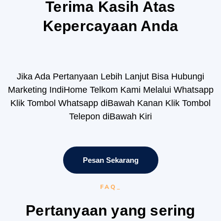
Terima Kasih Atas
Kepercayaan Anda
Jika Ada Pertanyaan Lebih Lanjut Bisa Hubungi
Marketing IndiHome Telkom Kami Melalui Whatsapp
Klik Tombol Whatsapp diBawah Kanan Klik Tombol
Telepon diBawah Kiri
Pesan Sekarang
FAQ_
Pertanyaan yang sering