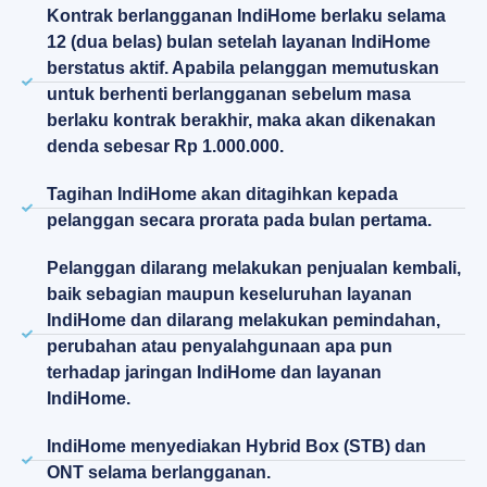
Kontrak berlangganan IndiHome berlaku selama
12 (dua belas) bulan setelah layanan IndiHome
berstatus aktif. Apabila pelanggan memutuskan
untuk berhenti berlangganan sebelum masa
berlaku kontrak berakhir, maka akan dikenakan
denda sebesar Rp 1.000.000.
Tagihan IndiHome akan ditagihkan kepada
pelanggan secara prorata pada bulan pertama.
Pelanggan dilarang melakukan penjualan kembali,
baik sebagian maupun keseluruhan layanan
IndiHome dan dilarang melakukan pemindahan,
perubahan atau penyalahgunaan apa pun
terhadap jaringan IndiHome dan layanan
IndiHome.
IndiHome menyediakan Hybrid Box (STB) dan
ONT selama berlangganan.