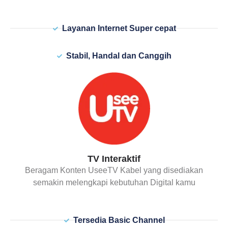
Layanan Internet Super cepat
Stabil, Handal dan Canggih
TV Interaktif
Beragam Konten UseeTV Kabel yang disediakan
semakin melengkapi kebutuhan Digital kamu
Tersedia Basic Channel