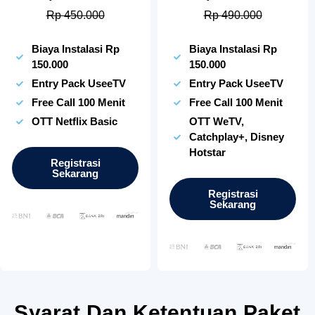
Rp 450.000
Rp 490.000
Biaya Instalasi Rp
Biaya Instalasi Rp
150.000
150.000
Entry Pack UseeTV
Entry Pack UseeTV
Free Call 100 Menit
Free Call 100 Menit
OTT Netflix Basic
OTT WeTV,
Catchplay+, Disney
Hotstar
Registrasi
Sekarang
Registrasi
Sekarang
Syarat Dan Ketentuan Paket