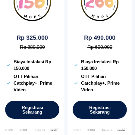
Rp 325.000
Rp 490.000
Rp 380.000
Rp 600.000
Biaya Instalasi Rp
Biaya Instalasi Rp
150.000
150.000
OTT Pilihan
OTT Pilihan
Catchplay+, Prime
Catchplay+, Prime
Video
Video
Registrasi
Registrasi
Sekarang
Sekarang