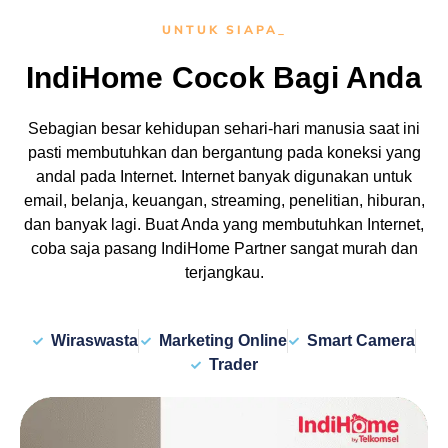
UNTUK SIAPA_
IndiHome Cocok Bagi Anda
Sebagian besar kehidupan sehari-hari manusia saat ini
pasti membutuhkan dan bergantung pada koneksi yang
andal pada Internet. Internet banyak digunakan untuk
email, belanja, keuangan, streaming, penelitian, hiburan,
dan banyak lagi. Buat Anda yang membutuhkan Internet,
coba saja pasang IndiHome Partner sangat murah dan
terjangkau.
Wiraswasta
Marketing Online
Smart Camera
Trader