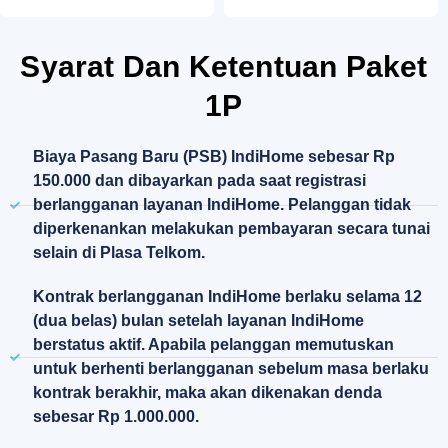
Syarat Dan Ketentuan Paket
1P
Biaya Pasang Baru (PSB) IndiHome sebesar Rp
150.000 dan dibayarkan pada saat registrasi
berlangganan layanan IndiHome. Pelanggan tidak
diperkenankan melakukan pembayaran secara tunai
selain di Plasa Telkom.
Kontrak berlangganan IndiHome berlaku selama 12
(dua belas) bulan setelah layanan IndiHome
berstatus aktif. Apabila pelanggan memutuskan
untuk berhenti berlangganan sebelum masa berlaku
kontrak berakhir, maka akan dikenakan denda
sebesar Rp 1.000.000.