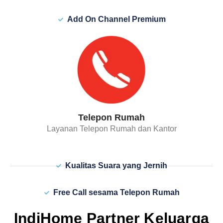
Add On Channel Premium
Telepon Rumah
Layanan Telepon Rumah dan Kantor
Kualitas Suara yang Jernih
Free Call sesama Telepon Rumah
IndiHome Partner Keluarga