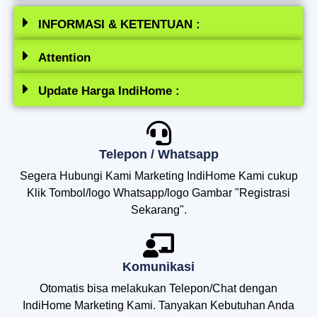
INFORMASI & KETENTUAN :
Attention
Update Harga IndiHome :
Telepon / Whatsapp
Segera Hubungi Kami Marketing IndiHome Kami cukup
Klik Tombol/logo Whatsapp/logo Gambar "Registrasi
Sekarang".
Komunikasi
Otomatis bisa melakukan Telepon/Chat dengan
IndiHome Marketing Kami. Tanyakan Kebutuhan Anda