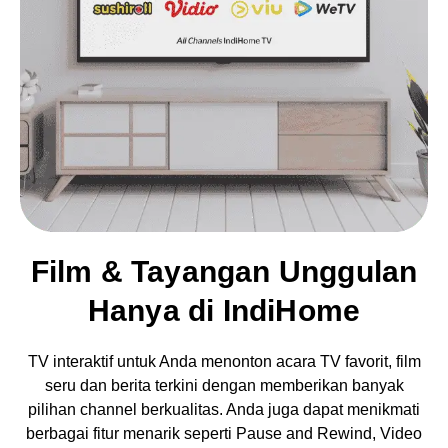
Film & Tayangan Unggulan
Hanya di IndiHome
TV interaktif untuk Anda menonton acara TV favorit, film
seru dan berita terkini dengan memberikan banyak
pilihan channel berkualitas. Anda juga dapat menikmati
berbagai fitur menarik seperti Pause and Rewind, Video