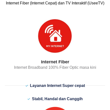
Internet Fiber (Internet Cepat) dan TV Interaktif (UseeTV)
Internet Fiber
Internet Broadband 100% Fiber Optic masa kini
Layanan Internet Super cepat
Stabil, Handal dan Canggih