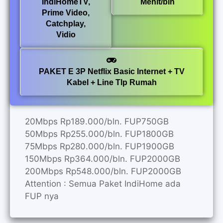
IndiHomeTV,
Menit/bln
Prime Video,
Catchplay,
Vidio
PAKET E 3P Netflix Basic Internet + TV
Kabel + Line Tlp Rumah
20Mbps Rp189.000/bln. FUP750GB
50Mbps Rp255.000/bln. FUP1800GB
75Mbps Rp280.000/bln. FUP1900GB
150Mbps Rp364.000/bln. FUP2000GB
200Mbps Rp548.000/bln. FUP2000GB
Attention : Semua Paket IndiHome ada
FUP nya