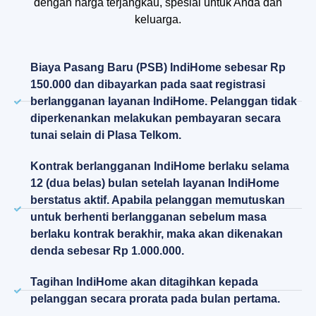
dengan harga terjangkau, spesial untuk Anda dan
keluarga.
Biaya Pasang Baru (PSB) IndiHome sebesar Rp
150.000 dan dibayarkan pada saat registrasi
berlangganan layanan IndiHome. Pelanggan tidak
diperkenankan melakukan pembayaran secara
tunai selain di Plasa Telkom.
Kontrak berlangganan IndiHome berlaku selama
12 (dua belas) bulan setelah layanan IndiHome
berstatus aktif. Apabila pelanggan memutuskan
untuk berhenti berlangganan sebelum masa
berlaku kontrak berakhir, maka akan dikenakan
denda sebesar Rp 1.000.000.
Tagihan IndiHome akan ditagihkan kepada
pelanggan secara prorata pada bulan pertama.