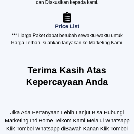
dan Diskusikan kepada kami.
Price List
*** Harga Paket dapat berubah sewaktu-waktu untuk
Harga Terbaru silahkan tanyakan ke Marketing Kami.
Terima Kasih Atas
Kepercayaan Anda
Jika Ada Pertanyaan Lebih Lanjut Bisa Hubungi
Marketing IndiHome Telkom Kami Melalui Whatsapp
Klik Tombol Whatsapp diBawah Kanan Klik Tombol