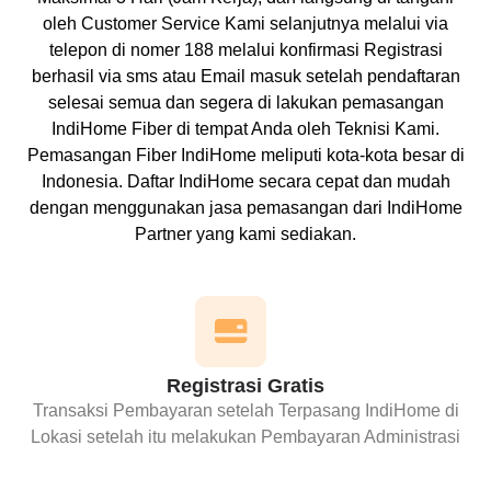
oleh Customer Service Kami selanjutnya melalui via
telepon di nomer 188 melalui konfirmasi Registrasi
berhasil via sms atau Email masuk setelah pendaftaran
selesai semua dan segera di lakukan pemasangan
IndiHome Fiber di tempat Anda oleh Teknisi Kami.
Pemasangan Fiber IndiHome meliputi kota-kota besar di
Indonesia. Daftar IndiHome secara cepat dan mudah
dengan menggunakan jasa pemasangan dari IndiHome
Partner yang kami sediakan.
Registrasi Gratis
Transaksi Pembayaran setelah Terpasang IndiHome di
Lokasi setelah itu melakukan Pembayaran Administrasi