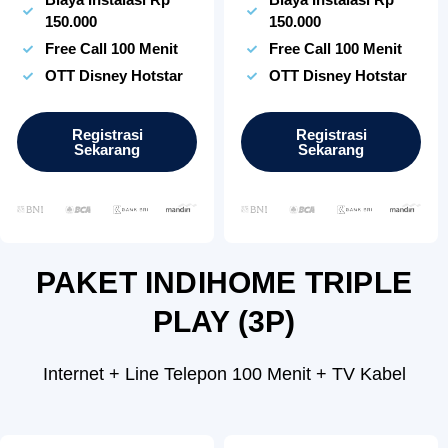
150.000
150.000
Free Call 100 Menit
Free Call 100 Menit
OTT Disney Hotstar
OTT Disney Hotstar
Registrasi
Registrasi
Sekarang
Sekarang
PAKET INDIHOME TRIPLE
PLAY (3P)
Internet + Line Telepon 100 Menit + TV Kabel