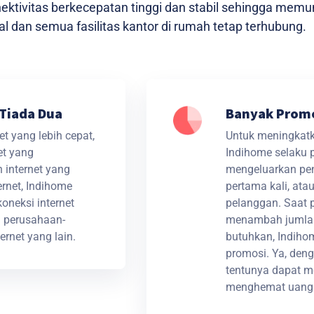
konektivitas berkecepatan tinggi dan stabil sehingga m
al dan semua fasilitas kantor di rumah tetap terhubung.
Tiada Dua
Banyak Prom
t yang lebih cepat,
Untuk meningkatk
et yang
Indihome selaku p
internet yang
mengeluarkan pe
rnet, Indihome
pertama kali, at
neksi internet
pelanggan. Saat 
 perusahaan-
menambah jumlah 
rnet yang lain.
butuhkan, Indiho
promosi. Ya, den
tentunya dapat m
menghemat uang u