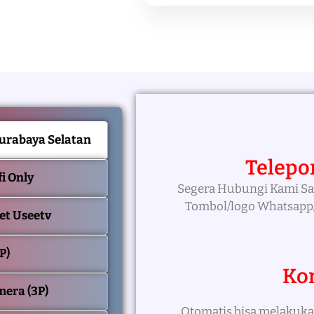
Surabaya Selatan
Telepo
fi Only
Segera Hubungi Kami Sa
Tombol/logo Whatsapp/
ket Useetv
P)
Ko
mera (3P)
Otomatis bisa melakuka