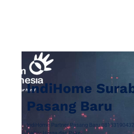
IndiHome Sura
Pasang Baru
IndiHome Partner Pasang Baru 081331904324 
Daftar Harga dan Paket