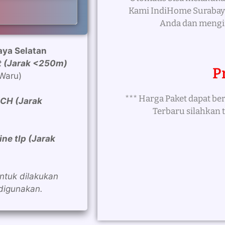
Kami IndiHome Surabaya
Anda dan mengir
aya Selatan
it (Jarak <250m)
P
 Waru)
*** Harga Paket dapat b
 CH (Jarak
Terbaru silahkan 
ne tlp (Jarak
untuk dilakukan
digunakan.