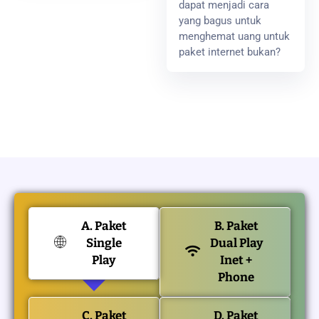
dapat menjadi cara
yang bagus untuk
menghemat uang untuk
paket internet bukan?
A. Paket
B. Paket
Single
Dual Play
Play
Inet +
Phone
C. Paket
D. Paket