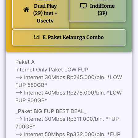
Dual Play
IndiHome
(2P) Inet +
(3P)
Useetv
E. Paket Kelaurga Combo
Paket A
Internet Only Paket LOW FUP
—> Internet 30Mbps Rp245.000/bln. *LOW
FUP 550GB*
—> Internet 40Mbps Rp278.000/bln. *LOW
FUP 800GB*
_Paket BIG FUP BEST DEAL_
—> Internet 30Mbps Rp311.000/bln. *FUP
700GB*
—> Internet 50Mbps Rp332.000/bln. *FUP