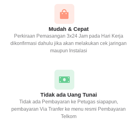
Mudah & Cepat
Perkiraan Pemasangan 3x24 Jam pada Hari Kerja
dikonfirmasi dahulu jika akan melakukan cek jaringan
maupun Instalasi
Tidak ada Uang Tunai
Tidak ada Pembayaran ke Petugas siapapun,
pembayaran Via Tranfer ke menu resmi Pembayaran
Telkom