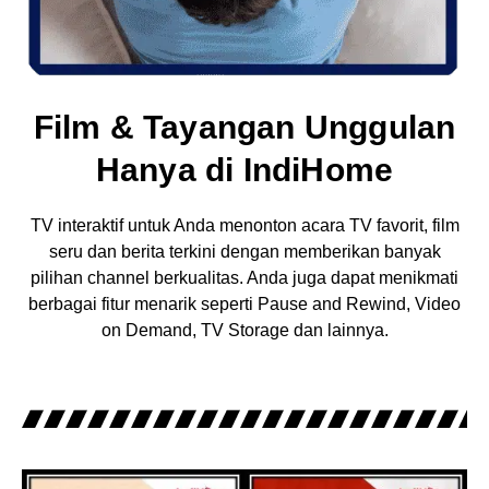
Film & Tayangan Unggulan
Hanya di IndiHome
TV interaktif untuk Anda menonton acara TV favorit, film
seru dan berita terkini dengan memberikan banyak
pilihan channel berkualitas. Anda juga dapat menikmati
berbagai fitur menarik seperti Pause and Rewind, Video
on Demand, TV Storage dan lainnya.