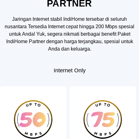
PARTNER
Jaringan Internet stabil IndiHome tersebar di seluruh
nusantara Tersedia Internet cepat hingga 200 Mbps spesial
untuk Anda! Yuk, segera nikmati berbagai benefit Paket
IndiHome Partner dengan harga terjangkau, spesial untuk
Anda dan keluarga.
Internet Only