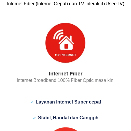
Internet Fiber (Internet Cepat) dan TV Interaktif (UseeTV)
Internet Fiber
Internet Broadband 100% Fiber Optic masa kini
Layanan Internet Super cepat
Stabil, Handal dan Canggih