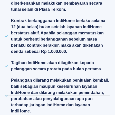
diperkenankan melakukan pembayaran secara
tunai selain di Plasa Telkom.
Kontrak berlangganan IndiHome berlaku selama
12 (dua belas) bulan setelah layanan IndiHome
berstatus aktif. Apabila pelanggan memutuskan
untuk berhenti berlangganan sebelum masa
berlaku kontrak berakhir, maka akan dikenakan
denda sebesar Rp 1.000.000.
Tagihan IndiHome akan ditagihkan kepada
pelanggan secara prorata pada bulan pertama.
Pelanggan dilarang melakukan penjualan kembali,
baik sebagian maupun keseluruhan layanan
IndiHome dan dilarang melakukan pemindahan,
perubahan atau penyalahgunaan apa pun
terhadap jaringan IndiHome dan layanan
IndiHome.