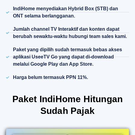
IndiHome menyediakan Hybrid Box (STB) dan
ONT selama berlangganan.
Jumlah channel TV Interaktif dan konten dapat
berubah sewaktu-waktu hubungi team sales kami.
Paket yang dipilih sudah termasuk bebas akses
aplikasi UseeTV Go yang dapat di-download
melalui Google Play dan App Store.
Harga belum termasuk PPN 11%.
Paket IndiHome Hitungan
Sudah Pajak