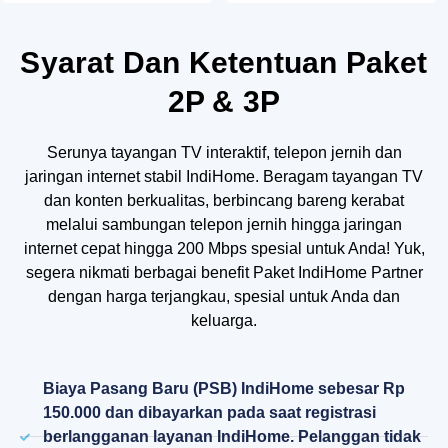
Syarat Dan Ketentuan Paket
2P & 3P
Serunya tayangan TV interaktif, telepon jernih dan
jaringan internet stabil IndiHome. Beragam tayangan TV
dan konten berkualitas, berbincang bareng kerabat
melalui sambungan telepon jernih hingga jaringan
internet cepat hingga 200 Mbps spesial untuk Anda! Yuk,
segera nikmati berbagai benefit Paket IndiHome Partner
dengan harga terjangkau, spesial untuk Anda dan
keluarga.
Biaya Pasang Baru (PSB) IndiHome sebesar Rp
150.000 dan dibayarkan pada saat registrasi
berlangganan layanan IndiHome. Pelanggan tidak