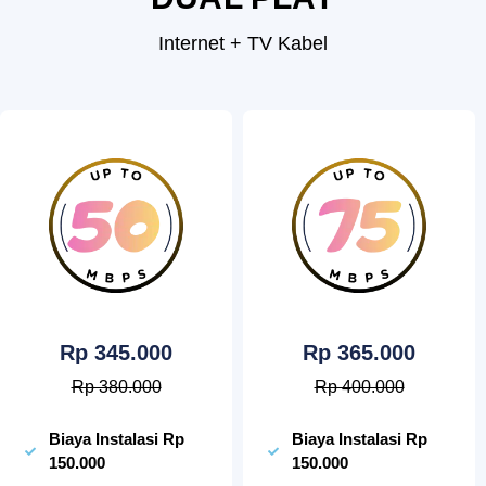
Internet + TV Kabel
Rp 345.000
Rp 365.000
Rp 380.000
Rp 400.000
Biaya Instalasi Rp
Biaya Instalasi Rp
150.000
150.000