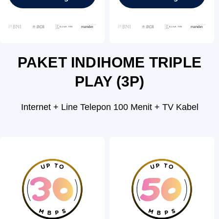
PAKET INDIHOME TRIPLE
PLAY (3P)
Internet + Line Telepon 100 Menit + TV Kabel