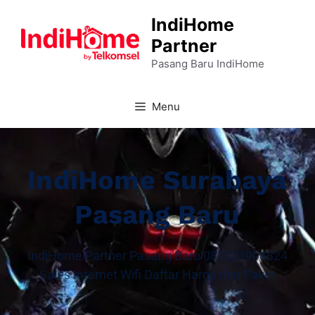
IndiHome
Partner
Pasang Baru IndiHome
Menu
IndiHome Surabaya
Pasang Baru
IndiHome Partner Pasang Baru 081331904324
Sales Internet Wifi Daftar Harga dan Paket