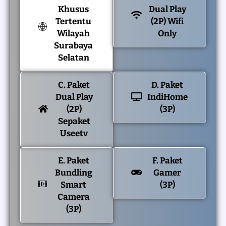
Khusus
Dual Play
Tertentu
(2P) Wifi
Wilayah
Only
Surabaya
Selatan
C. Paket
D. Paket
Dual Play
IndiHome
(2P)
(3P)
Sepaket
Useetv
E. Paket
F. Paket
Bundling
Gamer
Smart
(3P)
Camera
(3P)