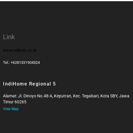
Link
www.telkom.co.id
Tel.: +6281331904324
IndiHome Regional 5
Alamat: Jl. Dinoyo No.48-A, Keputran, Kec. Tegalsari, Kota SBY, Jawa
Timur 60265
View Map