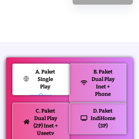
A. Paket
B. Paket
Single
Dual Play
Play
Inet +
Phone
C. Paket
D. Paket
Dual Play
IndiHome
(2P) Inet +
(3P)
Useetv