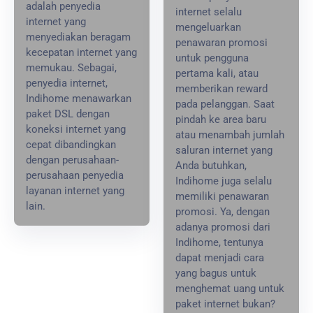
adalah penyedia
internet selalu
internet yang
mengeluarkan
menyediakan beragam
penawaran promosi
kecepatan internet yang
untuk pengguna
memukau. Sebagai,
pertama kali, atau
penyedia internet,
memberikan reward
Indihome menawarkan
pada pelanggan. Saat
paket DSL dengan
pindah ke area baru
koneksi internet yang
atau menambah jumlah
cepat dibandingkan
saluran internet yang
dengan perusahaan-
Anda butuhkan,
perusahaan penyedia
Indihome juga selalu
layanan internet yang
memiliki penawaran
lain.
promosi. Ya, dengan
adanya promosi dari
Indihome, tentunya
dapat menjadi cara
yang bagus untuk
menghemat uang untuk
paket internet bukan?