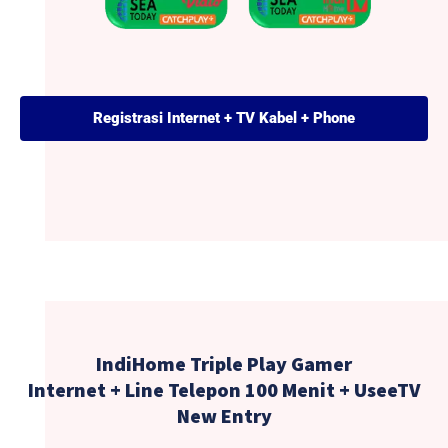
Registrasi Internet + TV Kabel + Phone
IndiHome Triple Play Gamer
Internet + Line Telepon 100 Menit + UseeTV
New Entry