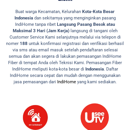
Buat warga Kecamatan, Kelurahan
Kota-Kota Besar
Indonesia
dan sekitarnya yang menginginkan pasang
IndiHome tanpa ribet
Langsung Pasang Besok atau
Maksimal 3 Hari (Jam Kerja)
langsung di tangani oleh
Customer Service Kami selanjutnya melalui via telepon di
nomer
188
untuk konfirmasi registrasi dan verifikasi berhasil
via sms atau email masuk setelah pendaftaran selesai
semua dan akan segera di lakukan pemasangan IndiHome
Fiber di tempat Anda oleh Teknisi Kami.
Pemasangan Fiber
IndiHome meliputi kota-kota besar di
Indonesia
. Daftar
IndiHome secara cepat dan mudah dengan menggunakan
jasa pemasangan dari
IndiHome
yang kami sediakan.