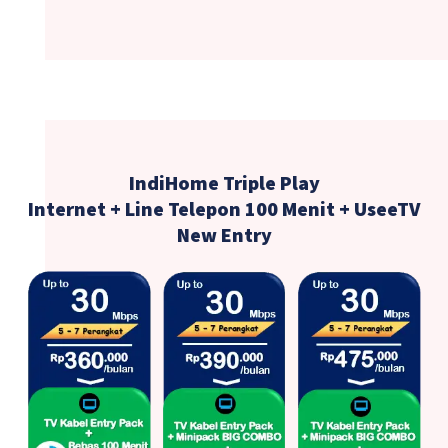
IndiHome Triple Play
Internet + Line Telepon 100 Menit + UseeTV
New Entry