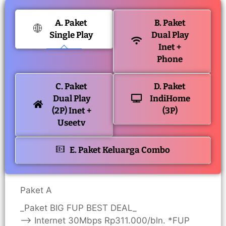
A. Paket
B. Paket
Single Play
Dual Play
Inet +
Phone
C. Paket
D. Paket
Dual Play
IndiHome
(2P) Inet +
(3P)
Useetv
E. Paket Keluarga Combo
Paket A
_Paket BIG FUP BEST DEAL_
—> Internet 30Mbps Rp311.000/bln. *FUP