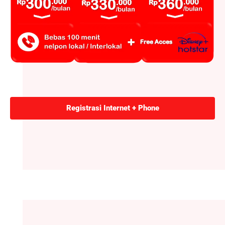
Registrasi Internet + Phone