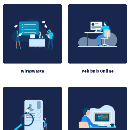
Wiraswasta
Pebisnis Online