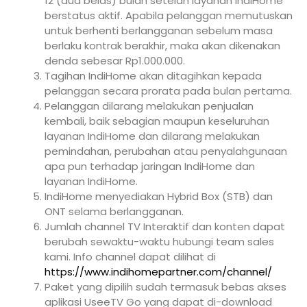
12 (dua belas) bulan setelah layanan IndiHome
berstatus aktif. Apabila pelanggan memutuskan
untuk berhenti berlangganan sebelum masa
berlaku kontrak berakhir, maka akan dikenakan
denda sebesar Rp1.000.000.
Tagihan IndiHome akan ditagihkan kepada
pelanggan secara prorata pada bulan pertama.
Pelanggan dilarang melakukan penjualan
kembali, baik sebagian maupun keseluruhan
layanan IndiHome dan dilarang melakukan
pemindahan, perubahan atau penyalahgunaan
apa pun terhadap jaringan IndiHome dan
layanan IndiHome.
IndiHome menyediakan Hybrid Box (STB) dan
ONT selama berlangganan.
Jumlah channel TV Interaktif dan konten dapat
berubah sewaktu-waktu hubungi team sales
kami. Info channel dapat dilihat di
https://www.indihomepartner.com/channel/
Paket yang dipilih sudah termasuk bebas akses
aplikasi UseeTV Go yang dapat di-download