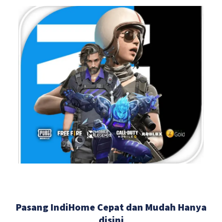
Pasang IndiHome Cepat dan Mudah Hanya
disini