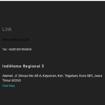
Link
www.telkom.co.id
Tel.: +6281331904324
IndiHome Regional 5
Alamat: Jl. Dinoyo No.48-A, Keputran, Kec. Tegalsari, Kota SBY, Jawa
Timur 60265
View Map