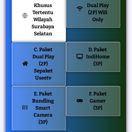
Khusus
Dual Play
Tertentu
(2P) Wifi
Wilayah
Only
Surabaya
Selatan
C. Paket
D. Paket
Dual Play
IndiHome
(2P)
(3P)
Sepaket
Useetv
E. Paket
F. Paket
Bundling
Gamer
Smart
(3P)
Camera
(3P)