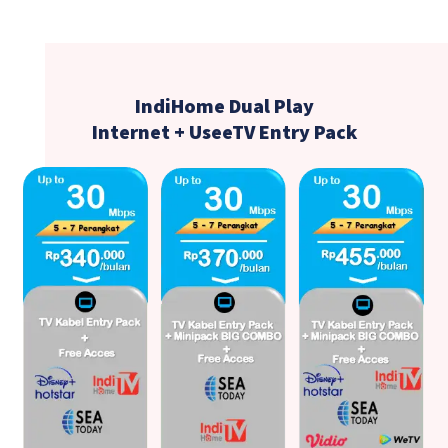
IndiHome Dual Play
Internet + UseeTV Entry Pack