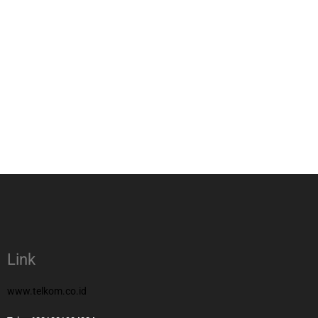
Link
www.telkom.co.id