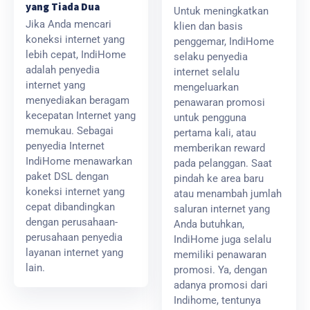
yang Tiada Dua
Untuk meningkatkan
Jika Anda mencari
klien dan basis
koneksi internet yang
penggemar, IndiHome
lebih cepat, IndiHome
selaku penyedia
adalah penyedia
internet selalu
internet yang
mengeluarkan
menyediakan beragam
penawaran promosi
kecepatan Internet yang
untuk pengguna
memukau. Sebagai
pertama kali, atau
penyedia Internet
memberikan reward
IndiHome menawarkan
pada pelanggan. Saat
paket DSL dengan
pindah ke area baru
koneksi internet yang
atau menambah jumlah
cepat dibandingkan
saluran internet yang
dengan perusahaan-
Anda butuhkan,
perusahaan penyedia
IndiHome juga selalu
layanan internet yang
memiliki penawaran
lain.
promosi. Ya, dengan
adanya promosi dari
Indihome, tentunya