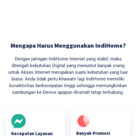
Mengapa Harus Menggunakan IndiHome?
Dengan jaringan IndiHome Internet yang stabil, maka
ditengah kebutuhan Digital yang menuntut banyak orang
untuk Akses Internet merupakan suatu kebutuhan yang luar
biasa. Anda tidak perlu khawatir lagi IndiHome memiliki
konektivitas berkecepatan tinggi sehingga memungkinkan
sambungan ke Device apapun dirumah tetap terhubung.
Banyak Promosi
Kecepatan Layanan