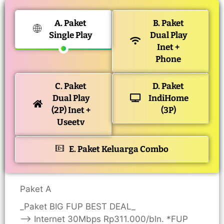
A. Paket
B. Paket
Single Play
Dual Play
Inet +
Phone
C. Paket
D. Paket
Dual Play
IndiHome
(2P) Inet +
(3P)
Useetv
E. Paket Keluarga Combo
Paket A
_Paket BIG FUP BEST DEAL_
—> Internet 30Mbps Rp311.000/bln. *FUP