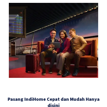
Pasang IndiHome Cepat dan Mudah Hanya
disini