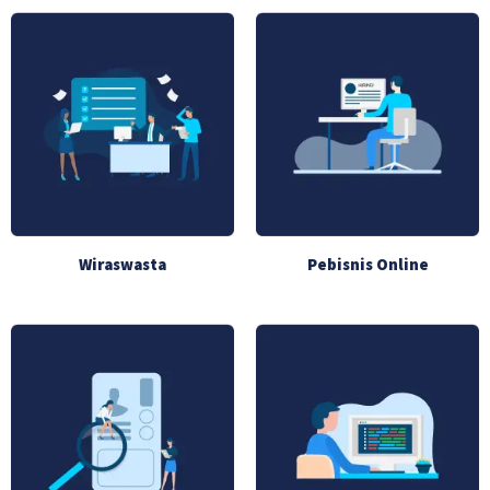
Wiraswasta
Pebisnis Online