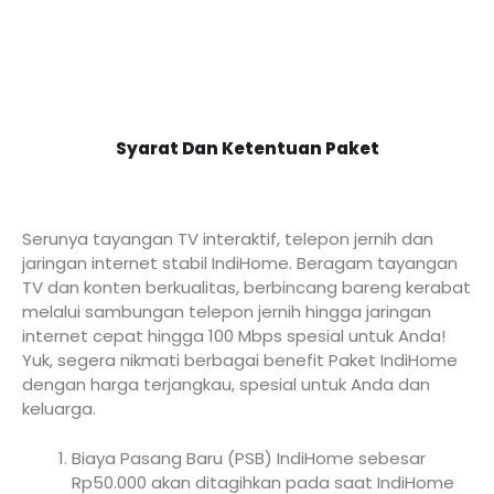
Syarat Dan Ketentuan Paket
Serunya tayangan TV interaktif, telepon jernih dan
jaringan internet stabil IndiHome. Beragam tayangan
TV dan konten berkualitas, berbincang bareng kerabat
melalui sambungan telepon jernih hingga jaringan
internet cepat hingga 100 Mbps spesial untuk Anda!
Yuk, segera nikmati berbagai benefit Paket IndiHome
dengan harga terjangkau, spesial untuk Anda dan
keluarga.
Biaya Pasang Baru (PSB) IndiHome sebesar
Rp50.000 akan ditagihkan pada saat IndiHome