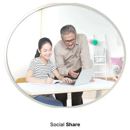
Social
Share