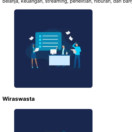
belanja, keuangan, streaming, penelitian, hiburan, dan b
Wiraswasta