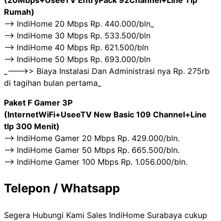
(20Mbps+UseeTV EntryPack 92Channel+Line Tlp
Rumah)
——> IndiHome 20 Mbps Rp. 440.000/bln_
——> IndiHome 30 Mbps Rp. 533.500/bln
——> IndiHome 40 Mbps Rp. 621.500/bln
——> IndiHome 50 Mbps Rp. 693.000/bln
_———>> Biaya Instalasi Dan Administrasi nya Rp. 275rb
di tagihan bulan pertama_
Paket F Gamer 3P
(InternetWiFi+UseeTV New Basic 109 Channel+Line
tlp 300 Menit)
——> IndiHome Gamer 20 Mbps Rp. 429.000/bln.
——> IndiHome Gamer 50 Mbps Rp. 665.500/bln.
——> IndiHome Gamer 100 Mbps Rp. 1.056.000/bln.
Telepon / Whatsapp
Segera Hubungi Kami Sales IndiHome Surabaya cukup