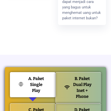
dapat menjadi cara
yang bagus untuk
menghemat uang untuk
paket internet bukan?
A. Paket
B. Paket
Single
Dual Play
Play
Inet +
Phone
C. Paket
D. Paket