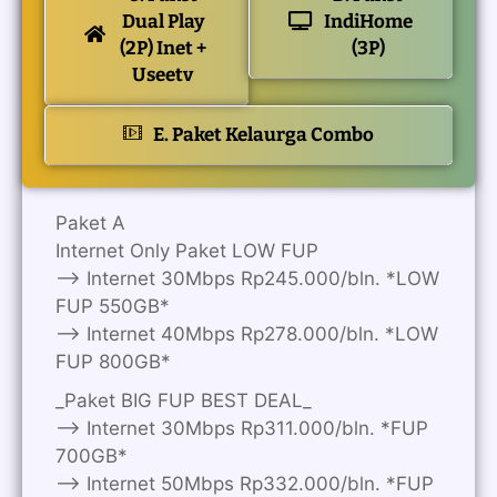
Dual Play
IndiHome
(2P) Inet +
(3P)
Useetv
E. Paket Kelaurga Combo
Paket A
Internet Only Paket LOW FUP
—> Internet 30Mbps Rp245.000/bln. *LOW
FUP 550GB*
—> Internet 40Mbps Rp278.000/bln. *LOW
FUP 800GB*
_Paket BIG FUP BEST DEAL_
—> Internet 30Mbps Rp311.000/bln. *FUP
700GB*
—> Internet 50Mbps Rp332.000/bln. *FUP