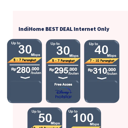
IndiHome BEST DEAL Internet Only