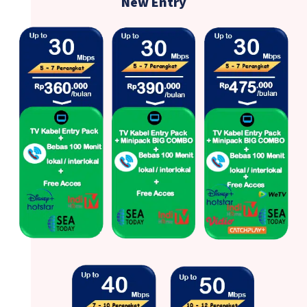
New Entry