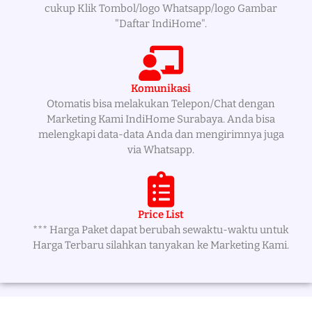
cukup Klik Tombol/logo Whatsapp/logo Gambar
"Daftar IndiHome".
Komunikasi
Otomatis bisa melakukan Telepon/Chat dengan
Marketing Kami IndiHome Surabaya. Anda bisa
melengkapi data-data Anda dan mengirimnya juga
via Whatsapp.
Price List
*** Harga Paket dapat berubah sewaktu-waktu untuk
Harga Terbaru silahkan tanyakan ke Marketing Kami.