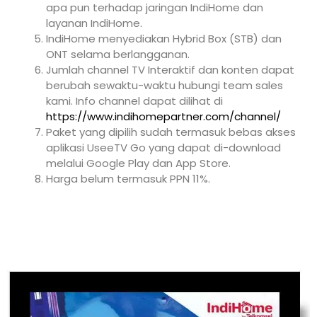
apa pun terhadap jaringan IndiHome dan
layanan IndiHome.
IndiHome menyediakan Hybrid Box (STB) dan
ONT selama berlangganan.
Jumlah channel TV Interaktif dan konten dapat
berubah sewaktu-waktu hubungi team sales
kami. Info channel dapat dilihat di
https://www.indihomepartner.com/channel/
Paket yang dipilih sudah termasuk bebas akses
aplikasi UseeTV Go yang dapat di-download
melalui Google Play dan App Store.
Harga belum termasuk PPN 11%.