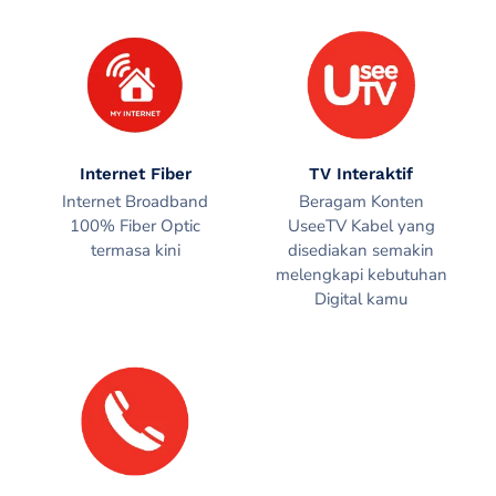
Internet Fiber
TV Interaktif
Internet Broadband
Beragam Konten
100% Fiber Optic
UseeTV Kabel yang
termasa kini
disediakan semakin
melengkapi kebutuhan
Digital kamu