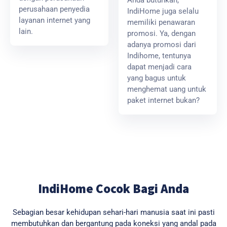
Anda butuhkan,
perusahaan penyedia
IndiHome juga selalu
layanan internet yang
memiliki penawaran
lain.
promosi. Ya, dengan
adanya promosi dari
Indihome, tentunya
dapat menjadi cara
yang bagus untuk
menghemat uang untuk
paket internet bukan?
IndiHome Cocok Bagi Anda
Sebagian besar kehidupan sehari-hari manusia saat ini pasti
membutuhkan dan bergantung pada koneksi yang andal pada