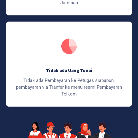
Jaminan
Tidak ada Uang Tunai
Tidak ada Pembayaran ke Petugas siapapun,
pembayaran via Tranfer ke menu resmi Pembayaran
Telkom