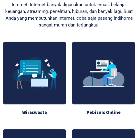
Internet. Internet banyak digunakan untuk email, belanja,
keuangan, streaming, penelitian, hiburan, dan banyak lagi. Buat
Anda yang membutuhkan internet, coba saja pasang Indihome
sangat murah dan terjangkau.
Wiraswasta
Pebisnis Online