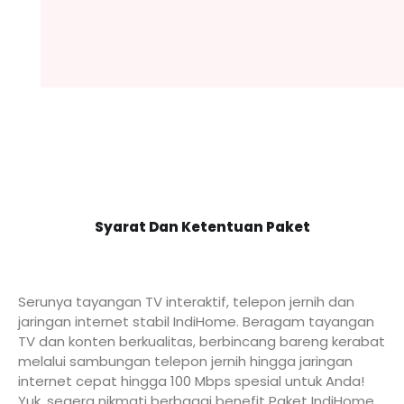
Syarat Dan Ketentuan Paket
Serunya tayangan TV interaktif, telepon jernih dan
jaringan internet stabil IndiHome. Beragam tayangan
TV dan konten berkualitas, berbincang bareng kerabat
melalui sambungan telepon jernih hingga jaringan
internet cepat hingga 100 Mbps spesial untuk Anda!
Yuk, segera nikmati berbagai benefit Paket IndiHome