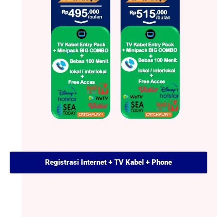
Registrasi Internet + TV Kabel + Phone