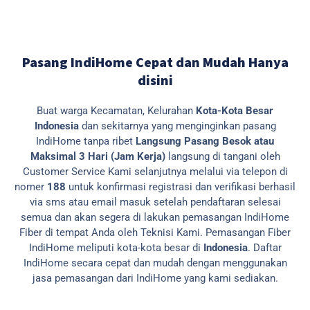
Pasang IndiHome Cepat dan Mudah Hanya
disini
Buat warga Kecamatan, Kelurahan
Kota-Kota Besar
Indonesia
dan sekitarnya yang menginginkan pasang
IndiHome tanpa ribet
Langsung Pasang Besok atau
Maksimal 3 Hari (Jam Kerja)
langsung di tangani oleh
Customer Service Kami selanjutnya melalui via telepon di
nomer
188
untuk konfirmasi registrasi dan verifikasi berhasil
via sms atau email masuk setelah pendaftaran selesai
semua dan akan segera di lakukan pemasangan IndiHome
Fiber di tempat Anda oleh Teknisi Kami.
Pemasangan Fiber
IndiHome meliputi kota-kota besar di
Indonesia
. Daftar
IndiHome secara cepat dan mudah dengan menggunakan
jasa pemasangan dari IndiHome yang kami sediakan.