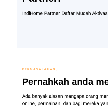
IndiHome Partner Daftar Mudah Aktivasi 
PERMASALAHAN_
Pernahkah anda men
Ada banyak alasan mengapa orang menca
online, permainan, dan bagi mereka yan