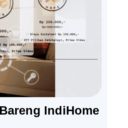
 Bareng IndiHome