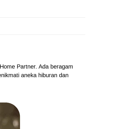
diHome Partner. Ada beragam
nikmati aneka hiburan dan