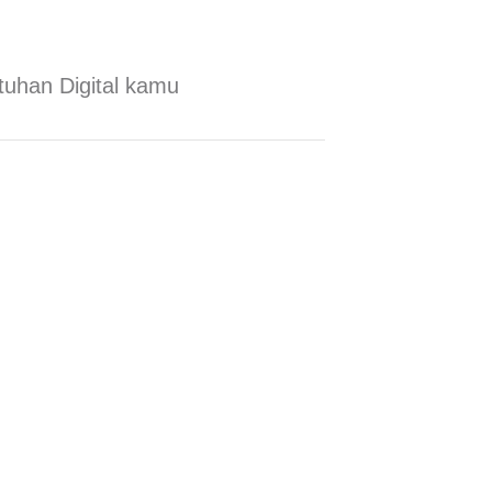
uhan Digital kamu