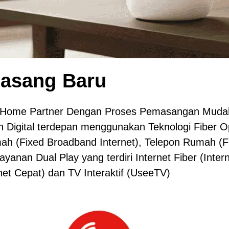
Pasang Baru
diHome Partner Dengan Proses Pemasangan Muda
 Digital terdepan menggunakan Teknologi Fiber 
Rumah (Fixed Broadband Internet), Telepon Rumah (F
yanan Dual Play yang terdiri Internet Fiber (Inte
rnet Cepat) dan TV Interaktif (UseeTV)