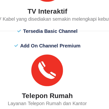
TV Interaktif
Kabel yang disediakan semakin melengkapi kebut
Tersedia Basic Channel
Add On Channel Premium
Telepon Rumah
Layanan Telepon Rumah dan Kantor