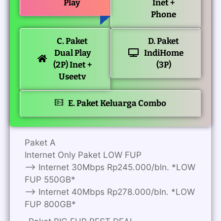
Play
Inet +
Phone
C. Paket
D. Paket
Dual Play
IndiHome
(2P) Inet +
(3P)
Useetv
E. Paket Keluarga Combo
Paket A
Internet Only Paket LOW FUP
—> Internet 30Mbps Rp245.000/bln. *LOW
FUP 550GB*
—> Internet 40Mbps Rp278.000/bln. *LOW
FUP 800GB*