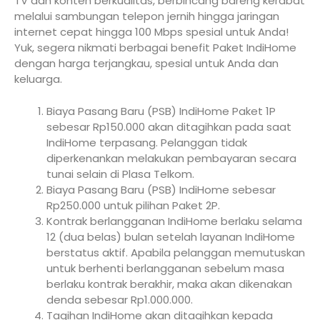
TV dan konten berkualitas, berbincang bareng kerabat
melalui sambungan telepon jernih hingga jaringan
internet cepat hingga 100 Mbps spesial untuk Anda!
Yuk, segera nikmati berbagai benefit Paket IndiHome
dengan harga terjangkau, spesial untuk Anda dan
keluarga.
Biaya Pasang Baru (PSB) IndiHome Paket 1P
sebesar Rp150.000 akan ditagihkan pada saat
IndiHome terpasang. Pelanggan tidak
diperkenankan melakukan pembayaran secara
tunai selain di Plasa Telkom.
Biaya Pasang Baru (PSB) IndiHome sebesar
Rp250.000 untuk pilihan Paket 2P.
Kontrak berlangganan IndiHome berlaku selama
12 (dua belas) bulan setelah layanan IndiHome
berstatus aktif. Apabila pelanggan memutuskan
untuk berhenti berlangganan sebelum masa
berlaku kontrak berakhir, maka akan dikenakan
denda sebesar Rp1.000.000.
Tagihan IndiHome akan ditagihkan kepada