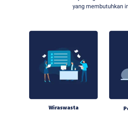
yang membutuhkan int
Wiraswasta
P