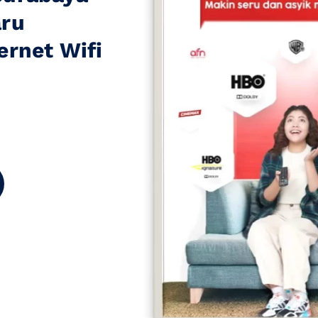
aru
ernet Wifi
t