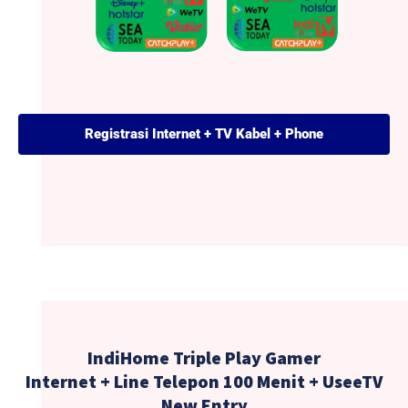
Registrasi Internet + TV Kabel + Phone
IndiHome Triple Play Gamer
Internet + Line Telepon 100 Menit + UseeTV
New Entry