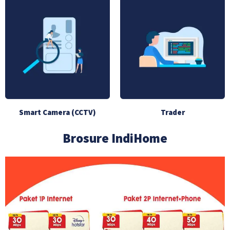
Smart Camera (CCTV)
Trader
Brosure IndiHome