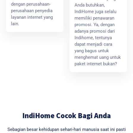
dengan perusahaan-
Anda butuhkan,
perusahaan penyedia
IndiHome juga selalu
layanan internet yang
memiliki penawaran
lain.
promosi. Ya, dengan
adanya promosi dari
Indihome, tentunya
dapat menjadi cara
yang bagus untuk
menghemat uang untuk
paket internet bukan?
IndiHome Cocok Bagi Anda
Sebagian besar kehidupan sehari-hari manusia saat ini pasti