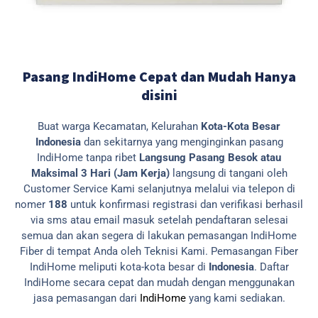
Pasang IndiHome Cepat dan Mudah Hanya
disini
Buat warga Kecamatan, Kelurahan
Kota-Kota Besar
Indonesia
dan sekitarnya yang menginginkan pasang
IndiHome tanpa ribet
Langsung Pasang Besok atau
Maksimal 3 Hari (Jam Kerja)
langsung di tangani oleh
Customer Service Kami selanjutnya melalui via telepon di
nomer
188
untuk konfirmasi registrasi dan verifikasi berhasil
via sms atau email masuk setelah pendaftaran selesai
semua dan akan segera di lakukan pemasangan IndiHome
Fiber di tempat Anda oleh Teknisi Kami.
Pemasangan Fiber
IndiHome meliputi kota-kota besar di
Indonesia
. Daftar
IndiHome secara cepat dan mudah dengan menggunakan
jasa pemasangan dari
IndiHome
yang kami sediakan.