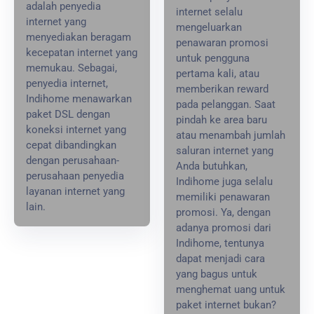
adalah penyedia
internet selalu
internet yang
mengeluarkan
menyediakan beragam
penawaran promosi
kecepatan internet yang
untuk pengguna
memukau. Sebagai,
pertama kali, atau
penyedia internet,
memberikan reward
Indihome menawarkan
pada pelanggan. Saat
paket DSL dengan
pindah ke area baru
koneksi internet yang
atau menambah jumlah
cepat dibandingkan
saluran internet yang
dengan perusahaan-
Anda butuhkan,
perusahaan penyedia
Indihome juga selalu
layanan internet yang
memiliki penawaran
lain.
promosi. Ya, dengan
adanya promosi dari
Indihome, tentunya
dapat menjadi cara
yang bagus untuk
menghemat uang untuk
paket internet bukan?