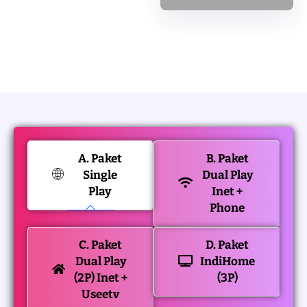
A. Paket
B. Paket
Single
Dual Play
Play
Inet +
Phone
C. Paket
D. Paket
Dual Play
IndiHome
(2P) Inet +
(3P)
Useetv