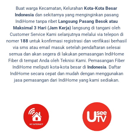
Buat warga Kecamatan, Kelurahan
Kota-Kota Besar
Indonesia
dan sekitarnya yang menginginkan pasang
IndiHome tanpa ribet
Langsung Pasang Besok atau
Maksimal 3 Hari (Jam Kerja)
langsung di tangani oleh
Customer Service Kami selanjutnya melalui via telepon di
nomer
188
untuk konfirmasi registrasi dan verifikasi berhasil
via sms atau email masuk setelah pendaftaran selesai
semua dan akan segera di lakukan pemasangan IndiHome
Fiber di tempat Anda oleh Teknisi Kami.
Pemasangan Fiber
IndiHome meliputi kota-kota besar di
Indonesia
. Daftar
IndiHome secara cepat dan mudah dengan menggunakan
jasa pemasangan dari IndiHome yang kami sediakan.