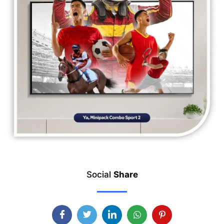
Social
Share