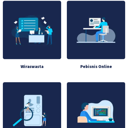
Wiraswasta
Pebisnis Online