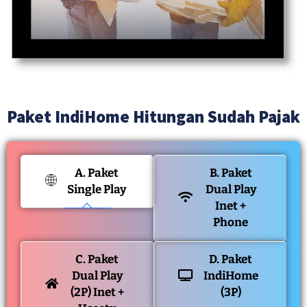
Paket IndiHome Hitungan Sudah Pajak
A. Paket
B. Paket
Single Play
Dual Play
Inet +
Phone
C. Paket
D. Paket
Dual Play
IndiHome
(2P) Inet +
(3P)