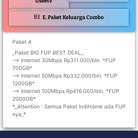
Useetv
E. Paket Keluarga Combo
Paket A
_Paket BIG FUP BEST DEAL_
—> Internet 30Mbps Rp311.000/bln. *FUP
700GB*
—> Internet 50Mbps Rp332.000/bln. *FUP
1200GB*
—> Internet 100Mbps Rp416.000/bln. *FUP
2000GB*
*_Attention : Semua Paket IndiHome ada FUP
nya_*