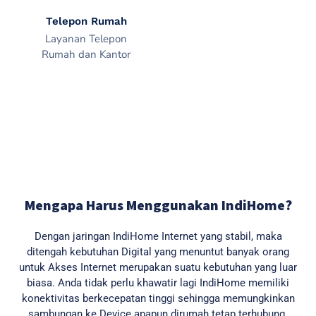
Telepon Rumah
Layanan Telepon
Rumah dan Kantor
Mengapa Harus Menggunakan IndiHome?
Dengan jaringan IndiHome Internet yang stabil, maka
ditengah kebutuhan Digital yang menuntut banyak orang
untuk Akses Internet merupakan suatu kebutuhan yang luar
biasa. Anda tidak perlu khawatir lagi IndiHome memiliki
konektivitas berkecepatan tinggi sehingga memungkinkan
sambungan ke Device apapun dirumah tetap terhubung.