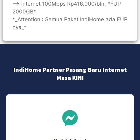
—> Internet 100Mbps Rp416.000/bln. *FUP
2000GB*
*_Attention : Semua Paket IndiHome ada FUP
nya_*
IndiHome Partner Pasang Baru Internet
Masa KINI