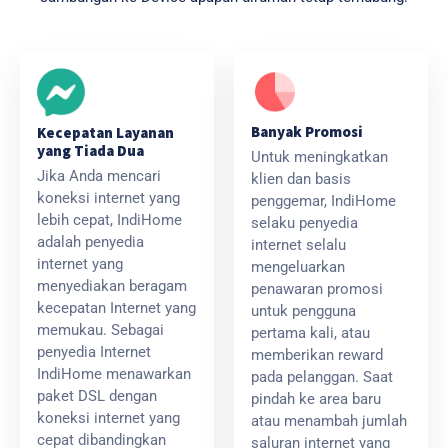
Banyak Promosi
Kecepatan Layanan
yang Tiada Dua
Untuk meningkatkan
Jika Anda mencari
klien dan basis
koneksi internet yang
penggemar, IndiHome
lebih cepat, IndiHome
selaku penyedia
adalah penyedia
internet selalu
internet yang
mengeluarkan
menyediakan beragam
penawaran promosi
kecepatan Internet yang
untuk pengguna
memukau. Sebagai
pertama kali, atau
penyedia Internet
memberikan reward
IndiHome menawarkan
pada pelanggan. Saat
paket DSL dengan
pindah ke area baru
koneksi internet yang
atau menambah jumlah
cepat dibandingkan
saluran internet yang