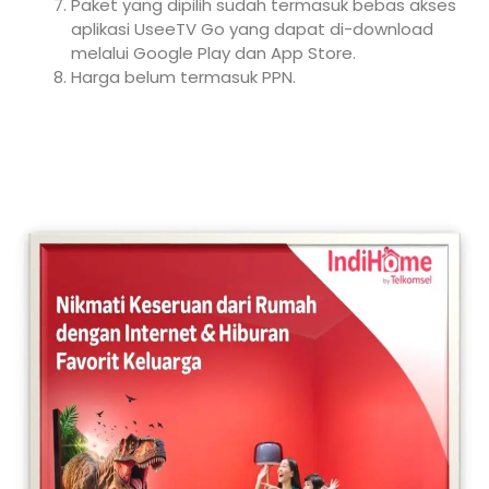
Paket yang dipilih sudah termasuk bebas akses
aplikasi UseeTV Go yang dapat di-download
melalui Google Play dan App Store.
Harga belum termasuk PPN.