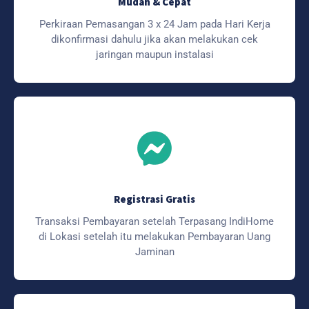
Mudah & Cepat
Perkiraan Pemasangan 3 x 24 Jam pada Hari Kerja
dikonfirmasi dahulu jika akan melakukan cek
jaringan maupun instalasi
Registrasi Gratis
Transaksi Pembayaran setelah Terpasang IndiHome
di Lokasi setelah itu melakukan Pembayaran Uang
Jaminan