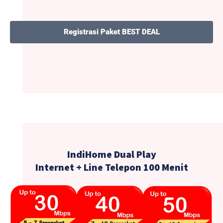
Registrasi Paket BEST DEAL
IndiHome Dual Play
Internet + Line Telepon 100 Menit