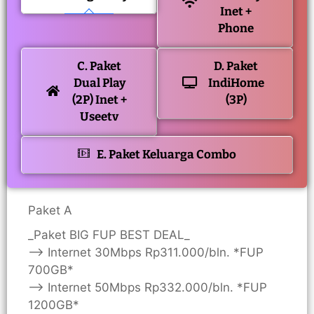
Inet +
Phone
C. Paket
D. Paket
Dual Play
IndiHome
(2P) Inet +
(3P)
Useetv
E. Paket Keluarga Combo
Paket A
_Paket BIG FUP BEST DEAL_
—> Internet 30Mbps Rp311.000/bln. *FUP
700GB*
—> Internet 50Mbps Rp332.000/bln. *FUP
1200GB*