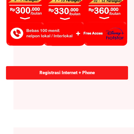
Registrasi Internet + Phone