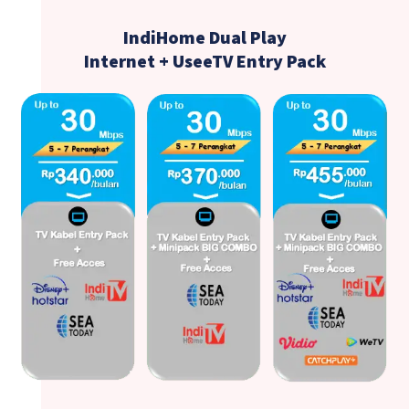
IndiHome Dual Play
Internet + UseeTV Entry Pack