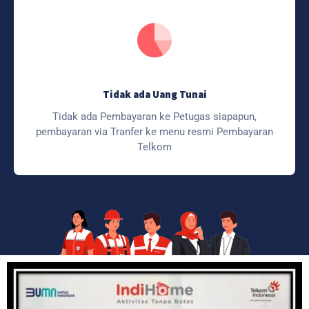
Tidak ada Uang Tunai
Tidak ada Pembayaran ke Petugas siapapun,
pembayaran via Tranfer ke menu resmi Pembayaran
Telkom