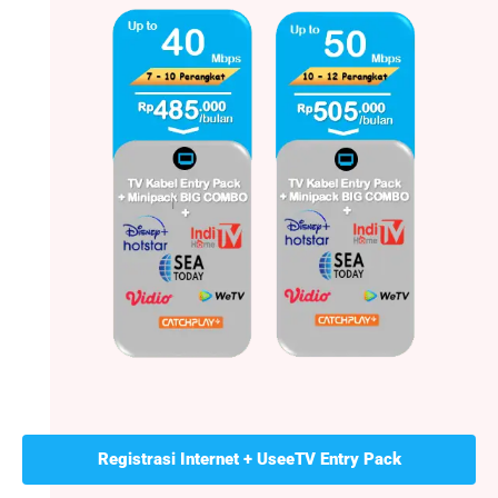
Registrasi Internet + UseeTV Entry Pack