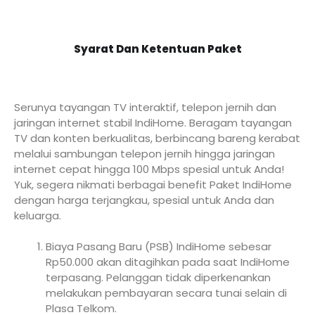
Syarat Dan Ketentuan Paket
Serunya tayangan TV interaktif, telepon jernih dan
jaringan internet stabil IndiHome. Beragam tayangan
TV dan konten berkualitas, berbincang bareng kerabat
melalui sambungan telepon jernih hingga jaringan
internet cepat hingga 100 Mbps spesial untuk Anda!
Yuk, segera nikmati berbagai benefit Paket IndiHome
dengan harga terjangkau, spesial untuk Anda dan
keluarga.
Biaya Pasang Baru (PSB) IndiHome sebesar
Rp50.000 akan ditagihkan pada saat IndiHome
terpasang. Pelanggan tidak diperkenankan
melakukan pembayaran secara tunai selain di
Plasa Telkom.