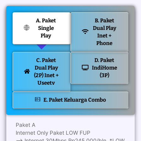
A. Paket
B. Paket
Single
Dual Play
Play
Inet +
Phone
C. Paket
D. Paket
Dual Play
IndiHome
(2P) Inet +
(3P)
Useetv
E. Paket Keluarga Combo
Paket A
Internet Only Paket LOW FUP
—> Internet 30Mbps Rp245.000/bln. *LOW