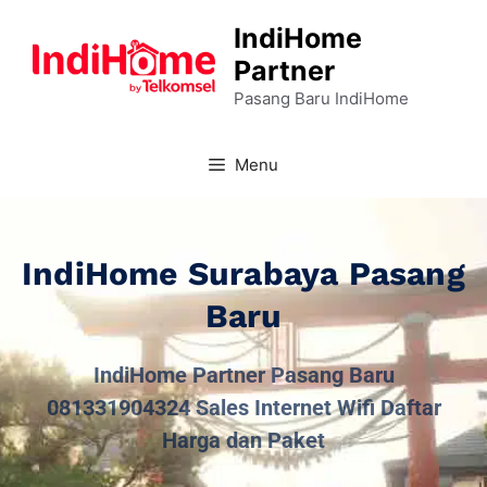
IndiHome
Partner
Pasang Baru IndiHome
Menu
IndiHome Surabaya Pasang
Baru
IndiHome Partner Pasang Baru
081331904324 Sales Internet Wifi Daftar
Harga dan Paket