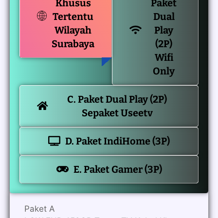
Khusus
Paket
Tertentu
Dual
Wilayah
Play
Surabaya
(2P)
Wifi
Only
C. Paket Dual Play (2P)
Sepaket Useetv
D. Paket IndiHome (3P)
E. Paket Gamer (3P)
Paket A