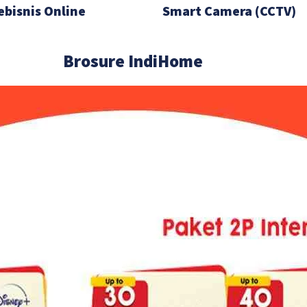
ebisnis Online
Smart Camera (CCTV)
Brosure IndiHome