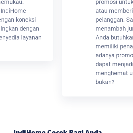
 memukau.
promosi untuk
t IndiHome
atau memberi
ngan koneksi
pelanggan. Sa
ndingkan dengan
menambah jum
enyedia layanan
Anda butuhkan
memiliki pena
adanya promos
dapat menjadi
menghemat ua
bukan?
IndiHome Cocok Bagi Anda