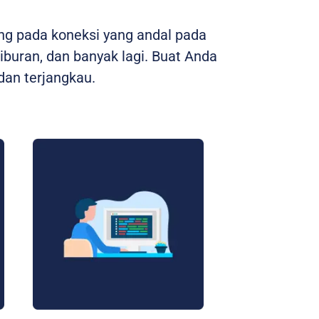
ng pada koneksi yang andal pada
hiburan, dan banyak lagi. Buat Anda
an terjangkau.