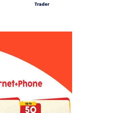
Trader