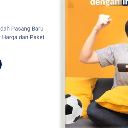
ndah Pasang Baru
r Harga dan Paket