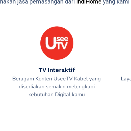
nakan jasa pemasangan dari
IndiHome
yang kami 
TV Interaktif
Beragam Konten UseeTV Kabel yang
Lay
disediakan semakin melengkapi
kebutuhan Digital kamu