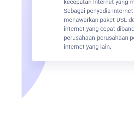
kecepatan Internet yang
Sebagai penyedia Interne
menawarkan paket DSL de
internet yang cepat diba
perusahaan-perusahaan p
internet yang lain.