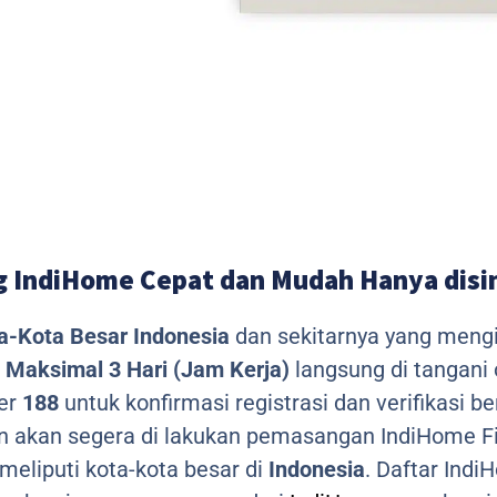
 IndiHome Cepat dan Mudah Hanya disi
a-Kota Besar Indonesia
dan sekitarnya yang meng
Maksimal 3 Hari (Jam Kerja)
langsung di tangani
mer
188
untuk konfirmasi registrasi dan verifikasi 
n akan segera di lakukan pemasangan IndiHome Fi
eliputi kota-kota besar di
Indonesia
. Daftar Ind