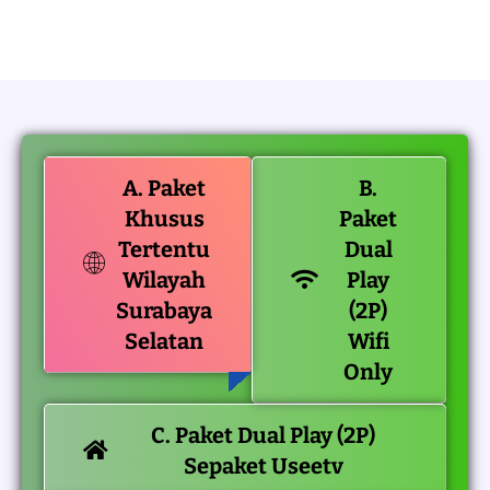
A. Paket
B.
Khusus
Paket
Tertentu
Dual
Wilayah
Play
Surabaya
(2P)
Selatan
Wifi
Only
C. Paket Dual Play (2P)
Sepaket Useetv