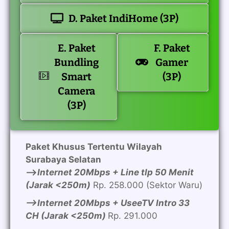
D. Paket IndiHome (3P)
E. Paket
F. Paket
Bundling
Gamer
Smart
(3P)
Camera
(3P)
Paket Khusus Tertentu Wilayah
Surabaya Selatan
—>
Internet 20Mbps + Line tlp 50 Menit
(Jarak <250m)
Rp. 258.000 (Sektor Waru)
—>Internet 20Mbps + UseeTV Intro 33
CH (Jarak <250m)
Rp. 291.000