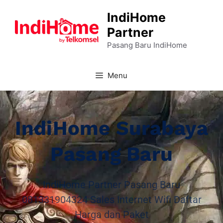
IndiHome
Partner
Pasang Baru IndiHome
Menu
IndiHome Surabaya
Pasang Baru
IndiHome Partner Pasang Baru
081331904324 Sales Internet Wifi Daftar
Harga dan Paket