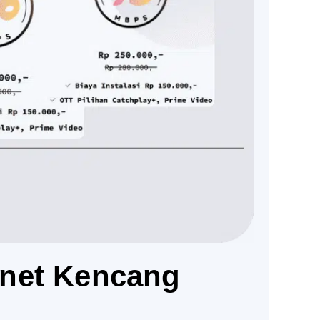
rnet Kencang