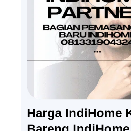
Harga IndiHome K
Bareng IndiHome 