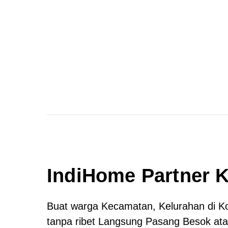
IndiHome Partner Ke
Buat warga Kecamatan, Kelurahan di K
tanpa ribet Langsung Pasang Besok atau