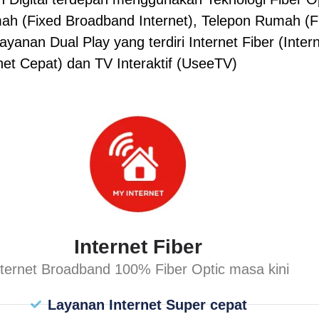
Rumah (Fixed Broadband Internet), Telepon Rumah (F
yanan Dual Play yang terdiri Internet Fiber (Inte
rnet Cepat) dan TV Interaktif (UseeTV)
Internet Fiber
nternet Broadband 100% Fiber Optic masa kini
Layanan Internet Super cepat