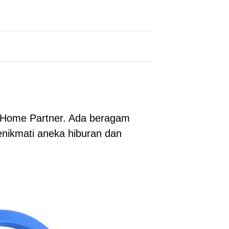
diHome Partner. Ada beragam
nikmati aneka hiburan dan