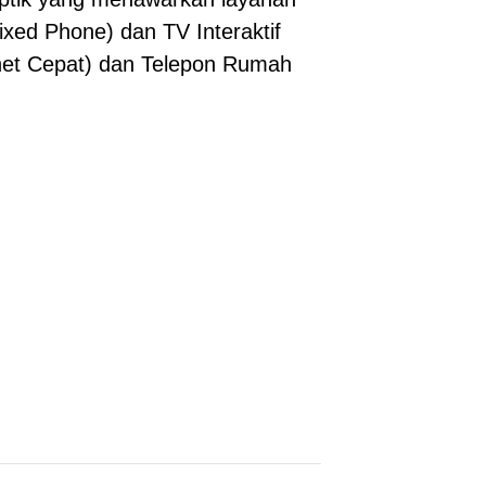
ixed Phone) dan TV Interaktif
rnet Cepat) dan Telepon Rumah