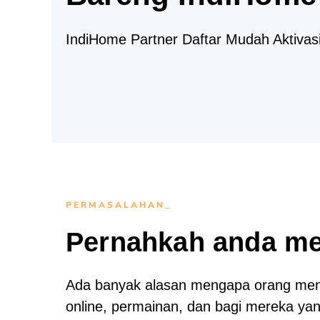
IndiHome Partner Daftar Mudah Aktivasi 
PERMASALAHAN_
Pernahkah anda men
Ada banyak alasan mengapa orang menca
online, permainan, dan bagi mereka yan