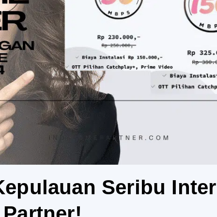
epulauan Seribu Inte
Partner!