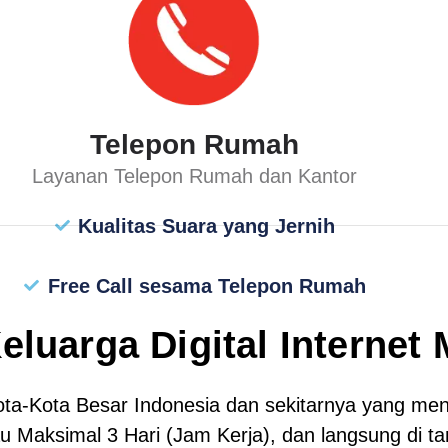
Telepon Rumah
Layanan Telepon Rumah dan Kantor
Kualitas Suara yang Jernih
Free Call sesama Telepon Rumah
luarga Digital Internet 
ota-Kota Besar Indonesia dan sekitarnya yang me
 Maksimal 3 Hari (Jam Kerja), dan langsung di t