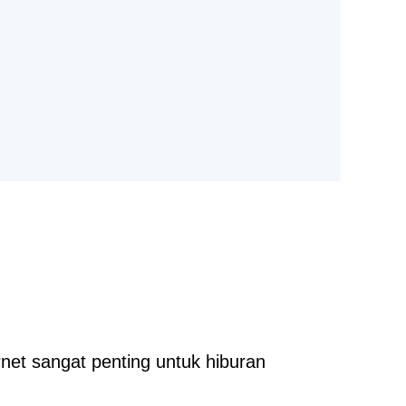
net sangat penting untuk hiburan