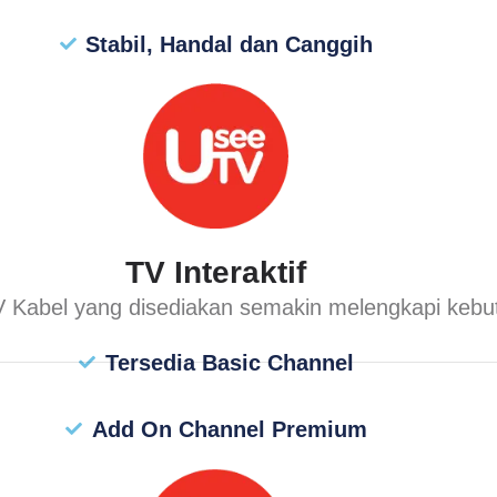
Stabil, Handal dan Canggih
TV Interaktif
Kabel yang disediakan semakin melengkapi kebut
Tersedia Basic Channel
Add On Channel Premium