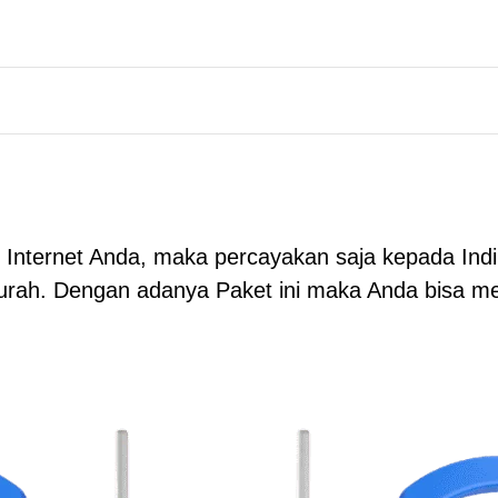
 Internet Anda, maka percayakan saja kepada In
urah. Dengan adanya Paket ini maka Anda bisa me