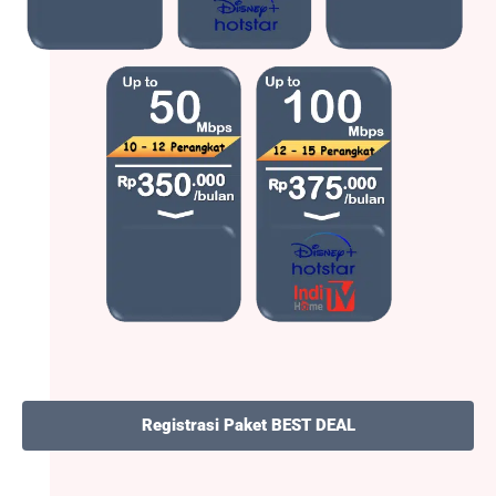
Registrasi Paket BEST DEAL