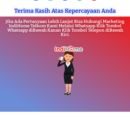
Terima Kasih Atas Kepercayaan Anda
Jika Ada Pertanyaan Lebih Lanjut Bisa Hubungi Marketing
IndiHome Telkom Kami Melalui Whatsapp Klik Tombol
Whatsapp diBawah Kanan Klik Tombol Telepon diBawah
Kiri.