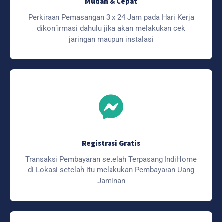
Mudah & Cepat
Perkiraan Pemasangan 3 x 24 Jam pada Hari Kerja
dikonfirmasi dahulu jika akan melakukan cek
jaringan maupun instalasi
Registrasi Gratis
Transaksi Pembayaran setelah Terpasang IndiHome
di Lokasi setelah itu melakukan Pembayaran Uang
Jaminan