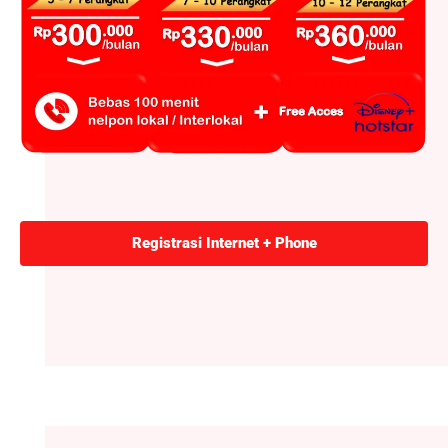
Registrasi Internet + Phone