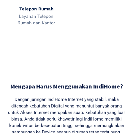
Telepon Rumah
Layanan Telepon
Rumah dan Kantor
Mengapa Harus Menggunakan IndiHome?
Dengan jaringan IndiHome Internet yang stabil, maka
ditengah kebutuhan Digital yang menuntut banyak orang
untuk Akses Internet merupakan suatu kebutuhan yang luar
biasa. Anda tidak perlu khawatir lagi IndiHome memiliki
konektivitas berkecepatan tinggi sehingga memungkinkan
sambungan ke Device apapun dirumah tetap terhubung.