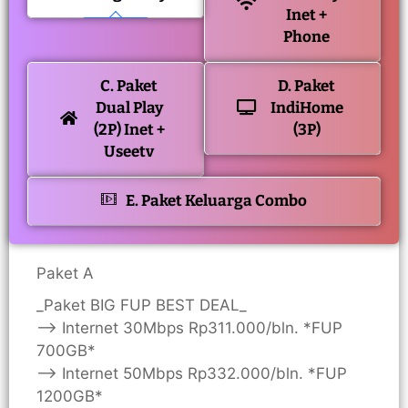
Inet +
Phone
C. Paket
D. Paket
Dual Play
IndiHome
(2P) Inet +
(3P)
Useetv
E. Paket Keluarga Combo
Paket A
_Paket BIG FUP BEST DEAL_
—> Internet 30Mbps Rp311.000/bln. *FUP
700GB*
—> Internet 50Mbps Rp332.000/bln. *FUP
1200GB*