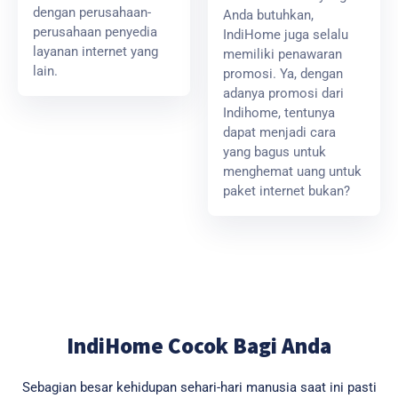
dengan perusahaan-
Anda butuhkan,
perusahaan penyedia
IndiHome juga selalu
layanan internet yang
memiliki penawaran
lain.
promosi. Ya, dengan
adanya promosi dari
Indihome, tentunya
dapat menjadi cara
yang bagus untuk
menghemat uang untuk
paket internet bukan?
IndiHome Cocok Bagi Anda
Sebagian besar kehidupan sehari-hari manusia saat ini pasti