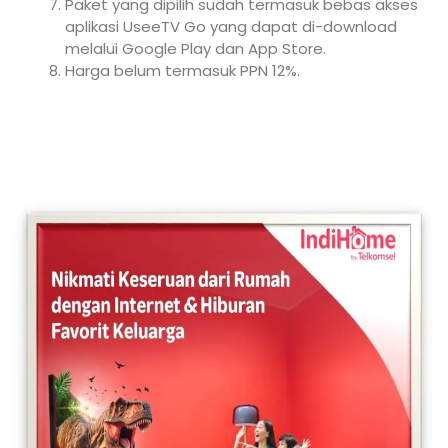
Paket yang dipilih sudah termasuk bebas akses
aplikasi UseeTV Go yang dapat di-download
melalui Google Play dan App Store.
Harga belum termasuk PPN 12%.