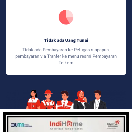
Tidak ada Uang Tunai
Tidak ada Pembayaran ke Petugas siapapun,
pembayaran via Tranfer ke menu resmi Pembayaran
Telkom