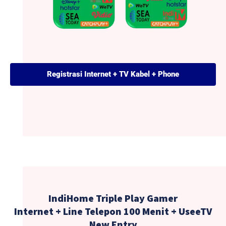
Registrasi Internet + TV Kabel + Phone
IndiHome Triple Play Gamer
Internet + Line Telepon 100 Menit + UseeTV
New Entry