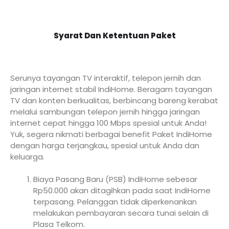
Syarat Dan Ketentuan Paket
Serunya tayangan TV interaktif, telepon jernih dan
jaringan internet stabil IndiHome. Beragam tayangan
TV dan konten berkualitas, berbincang bareng kerabat
melalui sambungan telepon jernih hingga jaringan
internet cepat hingga 100 Mbps spesial untuk Anda!
Yuk, segera nikmati berbagai benefit Paket IndiHome
dengan harga terjangkau, spesial untuk Anda dan
keluarga.
Biaya Pasang Baru (PSB) IndiHome sebesar
Rp50.000 akan ditagihkan pada saat IndiHome
terpasang. Pelanggan tidak diperkenankan
melakukan pembayaran secara tunai selain di
Plasa Telkom.