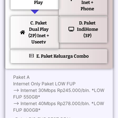
Play
Inet +
Phone
C. Paket
D. Paket
Dual Play
IndiHome
(2P) Inet +
(3P)
Useetv
E. Paket Keluarga Combo
Paket A
Internet Only Paket LOW FUP
—> Internet 30Mbps Rp245.000/bln. *LOW
FUP 550GB*
—> Internet 40Mbps Rp278.000/bln. *LOW
FUP 800GB*